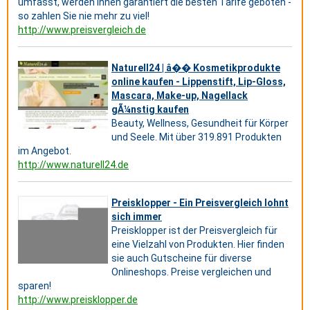
umfasst, werden Ihnen garantiert die besten Tarife geboten -
so zahlen Sie nie mehr zu viel!
http://www.preisvergleich.de
Naturell24 | â�� Kosmetikprodukte
online kaufen - Lippenstift, Lip-Gloss,
Mascara, Make-up, Nagellack
gÃ¼nstig kaufen
Beauty, Wellness, Gesundheit für Körper
und Seele. Mit über 319.891 Produkten
im Angebot.
http://www.naturell24.de
Preisklopper - Ein Preisvergleich lohnt
sich immer
Preisklopper ist der Preisvergleich für
eine Vielzahl von Produkten. Hier finden
sie auch Gutscheine für diverse
Onlineshops. Preise vergleichen und
sparen!
http://www.preisklopper.de