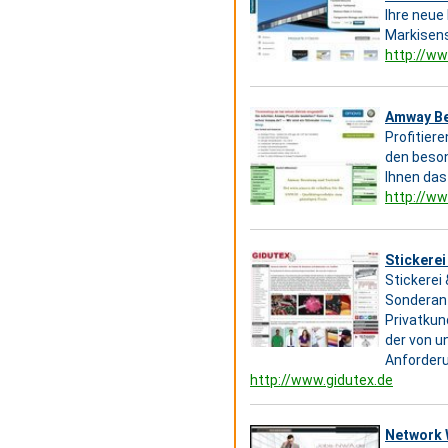
Ihre neue
Markisens
http://w
Amway Be
Profitier
den beson
Ihnen da
http://w
Stickerei
Stickerei
Sonderanf
Privatkun
der von u
Anforderu
http://www.gidutex.de
Network W