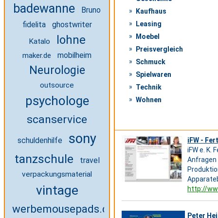
badewanne
Bruno
Kaufhaus
fidelita
ghostwriter
Leasing
Moebel
lohne
Katalo
Preisvergleich
mobilheim
maker.de
Schmuck
Neurologie
Spielwaren
outsource
Technik
psychologe
Wohnen
scanservice
sony
schuldenhilfe
iFW - Fe
iFW e. K.
tanzschule
travel
Anfragen 
Produktio
verpackungsmaterial
Apparateb
vintage
http://ww
werbemousepads.de
Peter Hei