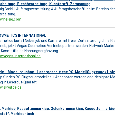
arbeitung, Blechbearbeitung, Kunststoff, Zerspanung
sig GmbH, Auftragsvermittlung & Auftragsbeschaffung im Bereich der
arbeitung.
w.heisig.com
OSMETICS INTERNATIONAL
metics bietet Nebenjob und Karriere mit freier Zeiteinteilung ohne Ris
trieb, jetzt Vegas Cosmetics Vertriebspartner werden! Network Market
 Kosmetik und Nahrungsergänzung.
w.vegas-international.de
.de – Modellbaushop - Lasergeschittene RC-Modellflugzeuge / Hol
p für den RC-Flugzeugmodellbau. Angeboten werden cad-designte Mod
ng in Lasercut-Qualität.
w.skyglide.de
, Markise, Kassettenmarkise, Gelenkarmmarkise, Kassettenmarkis
stoff, Markisentuch