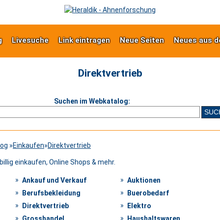
g
Livesuche
Link eintragen
Neue Seiten
Neues aus d
Direktvertrieb
Suchen im Webkatalog:
log
»
Einkaufen
»
Direktvertrieb
billig einkaufen, Online Shops & mehr.
Ankauf und Verkauf
Auktionen
Berufsbekleidung
Buerobedarf
Direktvertrieb
Elektro
Grosshandel
Haushaltswaren