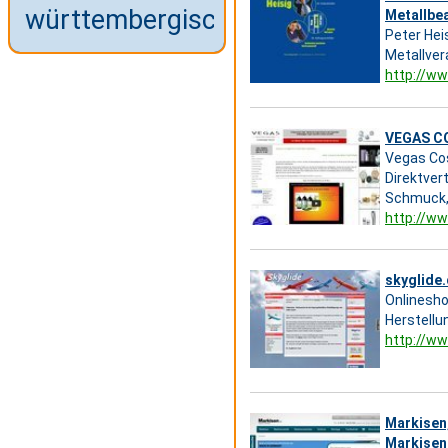
württembergische
Metallbe
Peter Hei
Metallver
http://ww
VEGAS C
Vegas Cos
Direktver
Schmuck,
http://ww
skyglide
Onlinesho
Herstellu
http://ww
Markisen
Markisen