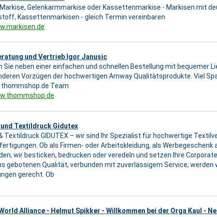
 Markise, Gelenkarmmarkise oder Kassettenmarkise - Markisen mit d
toff, Kassettenmarkisen - gleich Termin vereinbaren
ww.markisen.de
ratung und Vertrieb Igor Janusic
en Sie neben einer einfachen und schnellen Bestellung mit bequemer 
deren Vorzügen der hochwertigen Amway Qualitätsprodukte. Viel Spa
s thommshop.de Team
ww.thommshop.de
 und Textildruck Gidutex
 & Textildruck GIDUTEX – wir sind Ihr Spezialist für hochwertige Textil
ertigungen. Ob als Firmen- oder Arbeitskleidung, als Werbegeschenk 
den, wir besticken, bedrucken oder veredeln und setzen Ihre Corporate
ns gebotenen Qualität, verbunden mit zuverlässigem Service, werden 
ngen gerecht. Ob
orld Alliance - Helmut Spikker - Willkommen bei der Orga Kaul - Ne