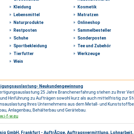
Kleidung
Kosmetik
Lebensmittel
Matratzen
Naturprodukte
Onlineshop
Restposten
Sammelbesteller
Schuhe
Sonderposten
Sportbekleidung
Tee und Zubehör
Tierfutter
Werkzeuge
Wein
rtigungsauslastung- Neukundengewinnung
 Fertigungsauslastung 25 Jahre Branchenerfahrung stehen zu Ihrer Ve
und Hinführung zu Aufträgen sowohl kurz als auch mittelfristig zur St
nsauslastung Ihres Unternehmens aus dem Metall- und Kunststoffber
au, Anlagenbau, Behälterbau und Gerätebau.
w.i-f-w.eu
sig GmbH, Frankfurt - AuftrÃ¤ge, Auftragsvermittlung, Lohnarbeit,