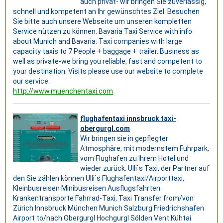
auch privat- wir bringen Sie zuverlässig,
schnell und kompetent an Ihr gewünschtes Ziel. Besuchen
Sie bitte auch unsere Webseite um unseren kompletten
Service nützen zu können. Bavaria Taxi Service with info
about Munich and Bavaria. Taxi companies with large
capacity taxis to 7 People + baggage + trailer. Business as
well as private-we bring you reliable, fast and competent to
your destination. Visits please use our website to complete
our service.
http://www.muenchentaxi.com
flughafentaxi innsbruck taxi-
obergurgl.com
Wir bringen sie in gepflegter
Atmosphäre, mit modernstem Fuhrpark,
vom Flughafen zu Ihrem Hotel und
wieder zurück. Ulli`s Taxi, der Partner auf
den Sie zählen können Ulli`s Flughafentaxi/Airporttaxi,
Kleinbusreisen Minibusreisen Ausflugsfahrten
Krankentransporte Fahrrad-Taxi, Taxi Transfer from/von
Zürich Innsbruck München Munich Salzburg Friedrichshafen
Airport to/nach Obergurgl Hochgurgl Sölden Vent Kühtai