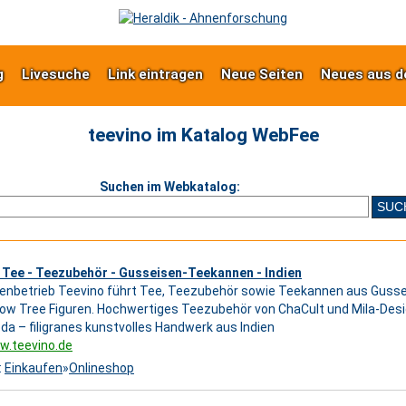
g
Livesuche
Link eintragen
Neue Seiten
Neues aus d
teevino im Katalog WebFee
Suchen im Webkatalog:
 Tee - Teezubehör - Gusseisen-Teekannen - Indien
ienbetrieb Teevino führt Tee, Teezubehör sowie Teekannen aus Gusse
low Tree Figuren. Hochwertiges Teezubehör von ChaCult und Mila-Desi
da – filigranes kunstvolles Handwerk aus Indien
w.teevino.de
:
Einkaufen
»
Onlineshop