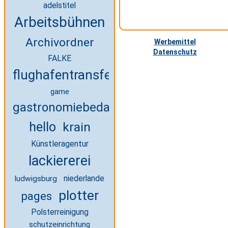
adelstitel
Arbeitsbühnen
Archivordner
Werbemittel
Datenschutz
FALKE
flughafentransfer
game
gastronomiebedarf
hello
krain
Künstleragentur
lackiererei
niederlande
ludwigsburg
plotter
pages
Polsterreinigung
schutzeinrichtung