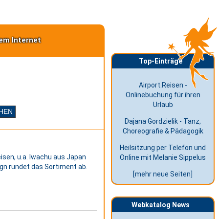
em Internet
Top-Einträge
Airport.Reisen -
Onlinebuchung für ihren
Urlaub
Dajana Gordzielik - Tanz,
Choreografie & Pädagogik
Heilsitzung per Telefon und
isen, u.a. Iwachu aus Japan
Online mit Melanie Sippelus
gn rundet das Sortiment ab.
[mehr neue Seiten]
Webkatalog News