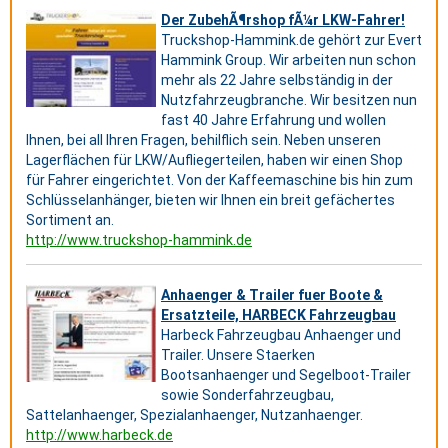
Der ZubehÃ¶rshop fÃ¼r LKW-Fahrer!
Truckshop-Hammink.de gehört zur Evert
Hammink Group. Wir arbeiten nun schon
mehr als 22 Jahre selbständig in der
Nutzfahrzeugbranche. Wir besitzen nun
fast 40 Jahre Erfahrung und wollen
Ihnen, bei all Ihren Fragen, behilflich sein. Neben unseren
Lagerflächen für LKW/Aufliegerteilen, haben wir einen Shop
für Fahrer eingerichtet. Von der Kaffeemaschine bis hin zum
Schlüsselanhänger, bieten wir Ihnen ein breit gefächertes
Sortiment an.
http://www.truckshop-hammink.de
Anhaenger & Trailer fuer Boote &
Ersatzteile, HARBECK Fahrzeugbau
Harbeck Fahrzeugbau Anhaenger und
Trailer. Unsere Staerken
Bootsanhaenger und Segelboot-Trailer
sowie Sonderfahrzeugbau,
Sattelanhaenger, Spezialanhaenger, Nutzanhaenger.
http://www.harbeck.de