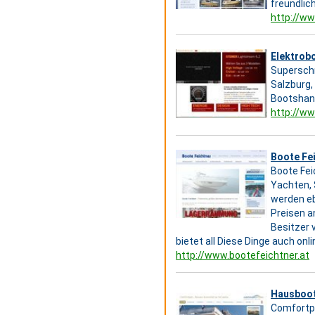
freundlic
http://ww
Elektrob
Superschn
Salzburg,
Bootshan
http://ww
Boote Fe
Boote Fei
Yachten, 
werden eb
Preisen a
Besitzer 
bietet all Diese Dinge auch onli
http://www.bootefeichtner.at
Hausboot
Comfortpa