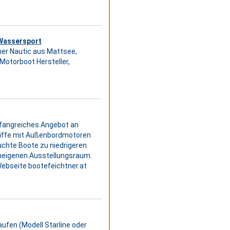
Wassersport
ner Nautic aus Mattsee,
Motorboot Hersteller,
umfangreiches Angebot an
hiffe mit Außenbordmotoren
uchte Boote zu niedrigeren
eneigenen Ausstellungsraum.
ebseite bootefeichtner.at
ufen (Modell Starline oder