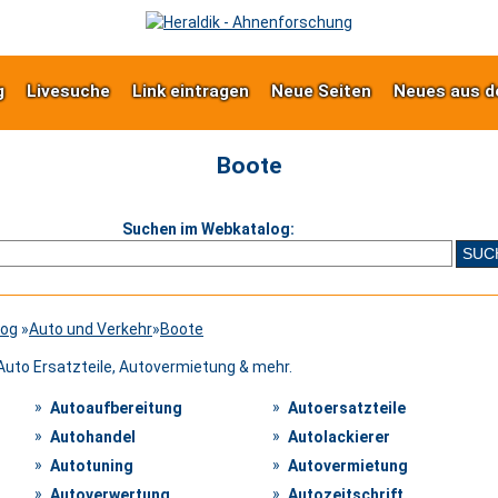
g
Livesuche
Link eintragen
Neue Seiten
Neues aus d
Boote
Suchen im Webkatalog:
log
»
Auto und Verkehr
»
Boote
 Auto Ersatzteile, Autovermietung & mehr.
Autoaufbereitung
Autoersatzteile
Autohandel
Autolackierer
Autotuning
Autovermietung
Autoverwertung
Autozeitschrift