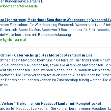
hen Kundenservice ergänzt.
w.bootscharterkeser.de
oot Lightstream, Motorboot Sportboote Wakeboarding Wasserski 
elles Elektroboot für Wakeboarding Wasserski Wassersport von Stei
 Österreich. Boote kaufen, Bootswerft Bootshändler für Elektroboote, 
del Motorboote neu mit Bodenseezulassung.
w.lightstream.at
ichtner - Österreichs größtes Motorbootzentrum in Linz
chtner ist ein Motorbootzentrum in Österreich. Hier findet man ein 
Schlauchbooten, Ruderbooten, sowie alle Arten von Motorbooten. Sc
enfalls angeboten. Dabei werden nicht nur neue, sondern auch gebra
ngeboten. Die Firma veranstaltet auch eigene Ausstellungen im Firm
von Booten oder Jachten können im Zubehörshop fündig werden. Die W
ne an.
 Verkauf: Sie können ein Hausboot kaufen mit Komplettpaket
rc bietet Hausboot verkauf an. Sie können bei uns einem Hausboot ka