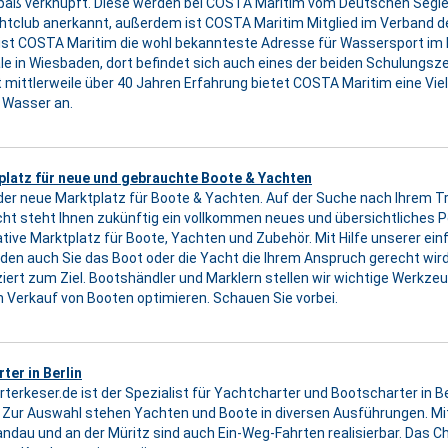
Spaß verknüpft. Diese werden bei COSTA Maritim vom Deutschen Seg
tclub anerkannt, außerdem ist COSTA Maritim Mitglied im Verband d
 ist COSTA Maritim die wohl bekannteste Adresse für Wassersport im
ale in Wiesbaden, dort befindet sich auch eines der beiden Schulungs
Mit mittlerweile über 40 Jahren Erfahrung bietet COSTA Maritim eine Vi
 Wasser an.
platz für neue und gebrauchte Boote & Yachten
 der neue Marktplatz für Boote & Yachten. Auf der Suche nach Ihrem T
t steht Ihnen zukünftig ein vollkommen neues und übersichtliches Por
ative Marktplatz für Boote, Yachten und Zubehör. Mit Hilfe unserer ei
nden auch Sie das Boot oder die Yacht die Ihrem Anspruch gerecht wird
iert zum Ziel. Bootshändler und Marklern stellen wir wichtige Werkzeu
 Verkauf von Booten optimieren. Schauen Sie vorbei.
ter in Berlin
terkeser.de ist der Spezialist für Yachtcharter und Bootscharter in B
. Zur Auswahl stehen Yachten und Boote in diversen Ausführungen. Mit
andau und an der Müritz sind auch Ein-Weg-Fahrten realisierbar. Das 