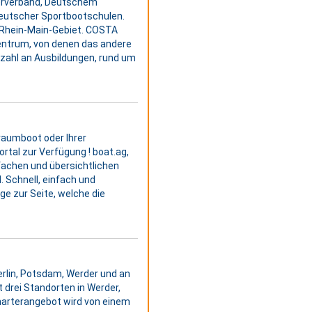
lerverband, Deutschem
eutscher Sportbootschulen.
 Rhein-Main-Gebiet. COSTA
zentrum, von denen das andere
elzahl an Ausbildungen, rund um
raumboot oder Ihrer
tal zur Verfügung ! boat.ag,
nfachen und übersichtlichen
. Schnell, einfach und
ge zur Seite, welche die
erlin, Potsdam, Werder und an
 drei Standorten in Werder,
Charterangebot wird von einem