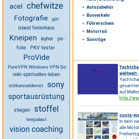
chefwitze
acel
Autozubehör
Busverkehr
Fotografie
gör
Führerschein
island ferienhaus
Motorrad
Kneipen
layher
pe-
Sonstige
folie
PKV tester
ProVide
PureVPN Windows VPN Software
Yachtcha
weltweit 
reiki-spirituelles-leben
Yachtchar
sony
schluesseldienst
gesamten
auf Mallo
sportausrüstung
http://ww
stoffel
stiegen
costa-ma
teepalast
In dem vi
vision coaching
alle Moto
Freiheits