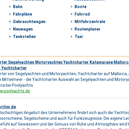
Bahn
Boote
Fahrpläne
Fahrrad
Gebrauchtwagen
Mitfahrzentrale
Neuwagen
Routenplaner
Tankstellen
Taxi
rter Segelyachten Motoryachten Yachtcharter Katamarane Mallorca
- Yachtcharter
ter von Segelyachten und Motoryachten, Yachtcharter auf Mallorca, 
 Mittelmeer - die Yachtcharter Auswahl an Segelyachten und Motor
rca bei Poolyachts
w.poolyachts.de
ritim.de
elschichtigen Angebot des Unternehmens findet sich auch die Yachtsch
bootscheine, Segelscheine und auch für Funkzeugnisse. Die eigene Le
gefühl auf Gewässern und der Genuss von Ruhe und Atmosphäre wird h