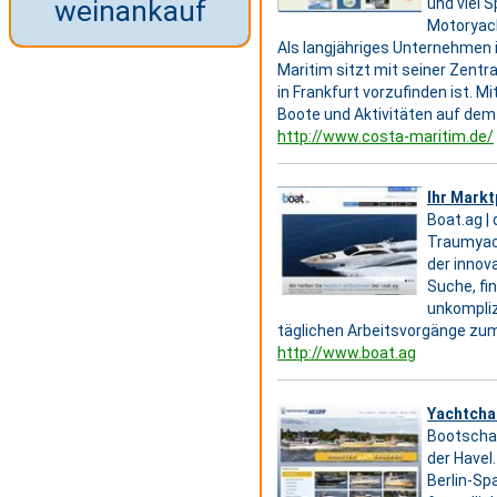
weinankauf
und viel 
Motoryach
Als langjähriges Unternehmen
Maritim sitzt mit seiner Zentr
in Frankfurt vorzufinden ist. 
Boote und Aktivitäten auf dem
http://www.costa-maritim.de/
Ihr Markt
Boat.ag |
Traumyach
der innov
Suche, fi
unkompliz
täglichen Arbeitsvorgänge zum
http://www.boat.ag
Yachtchar
Bootschar
der Havel
Berlin-Sp