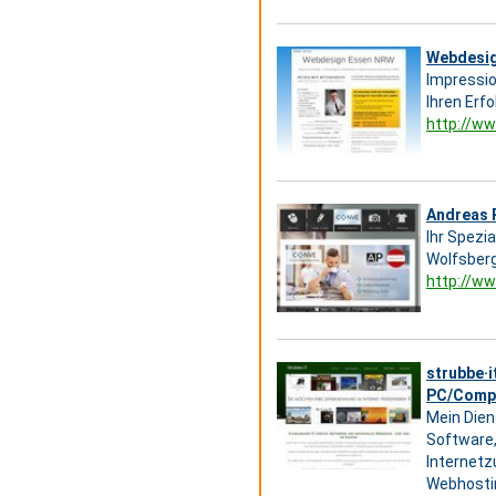
Webdesig
Impressio
Ihren Erfo
http://w
Andreas P
Ihr Spezi
Wolfsberg
http://w
strubbe·i
PC/Compu
Mein Dien
Software,
Internetz
Webhostin