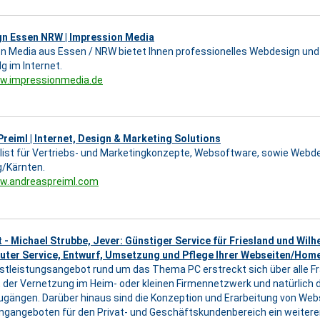
n Essen NRW | Impression Media
n Media aus Essen / NRW bietet Ihnen professionelles Webdesign und
lg im Internet.
ww.impressionmedia.de
reiml | Internet, Design & Marketing Solutions
alist für Vertriebs- und Marketingkonzepte, Websoftware, sowie Webde
/Kärnten.
ww.andreaspreiml.com
t - Michael Strubbe, Jever: Günstiger Service für Friesland und Wilh
ter Service, Entwurf, Umsetzung und Pflege Ihrer Webseiten/Hom
stleistungsangebot rund um das Thema PC erstreckt sich über alle Fr
 der Vernetzung im Heim- oder kleinen Firmennetzwerk und natürlich d
ugängen. Darüber hinaus sind die Konzeption und Erarbeitung von Web
gangeboten für den Privat- und Geschäftskundenbereich ein weiter