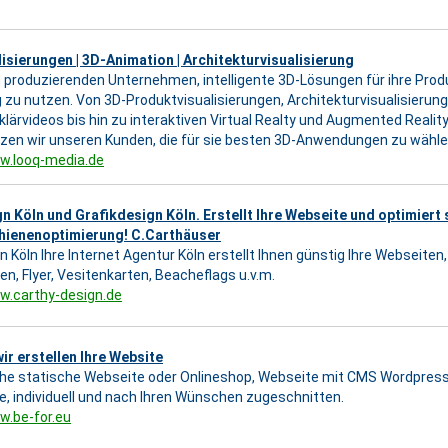
s XP
isierungen | 3D-Animation | Architekturvisualisierung
n produzierenden Unternehmen, intelligente 3D-Lösungen für ihre Prod
 zu nutzen. Von 3D-Produktvisualisierungen, Architekturvisualisierun
klärvideos bis hin zu interaktiven Virtual Realty und Augmented Realit
zen wir unseren Kunden, die für sie besten 3D-Anwendungen zu wähle
w.looq-media.de
 Köln und Grafikdesign Köln. Erstellt Ihre Webseite und optimiert 
ienenoptimierung! C.Carthäuser
 Köln Ihre Internet Agentur Köln erstellt Ihnen günstig Ihre Webseiten
en, Flyer, Vesitenkarten, Beacheflags u.v.m.
w.carthy-design.de
wir erstellen Ihre Website
he statische Webseite oder Onlineshop, Webseite mit CMS Wordpress o
 individuell und nach Ihren Wünschen zugeschnitten.
w.be-for.eu