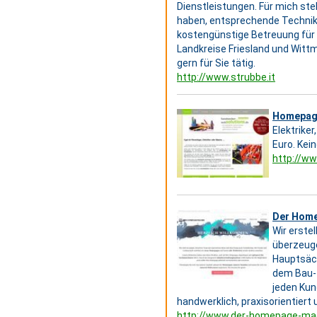
Dienstleistungen. Für mich st
haben, entsprechende Technike
kostengünstige Betreuung für 
Landkreise Friesland und Witt
gern für Sie tätig.
http://www.strubbe.it
Homepage
Elektrike
Euro. Kein
http://w
Der Hom
Wir erste
überzeuge
Hauptsäch
dem Bau- 
jeden Kun
handwerklich, praxisorientier
http://www.der-homepage-ma