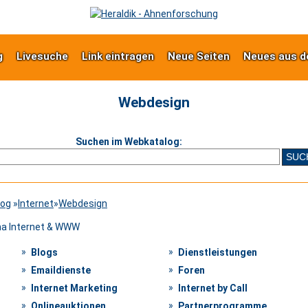
g
Livesuche
Link eintragen
Neue Seiten
Neues aus d
Webdesign
Suchen im Webkatalog:
log
»
Internet
»
Webdesign
ma Internet & WWW
Blogs
Dienstleistungen
Emaildienste
Foren
Internet Marketing
Internet by Call
Onlineauktionen
Partnerprogramme