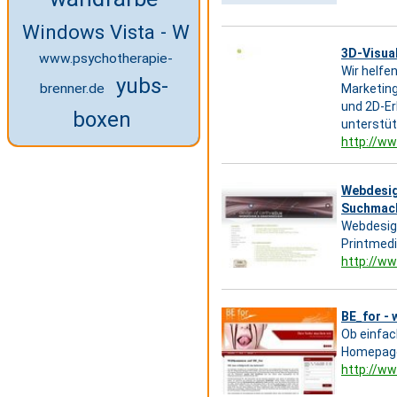
Windows Vista - Windows 2000 - Window
3D-Visual
www.psychotherapie-
Wir helfe
yubs-
brenner.de
Marketing
und 2D-Er
boxen
unterstüt
http://ww
Webdesign
Suchmach
Webdesign
Printmedi
http://ww
BE_for - 
Ob einfac
Homepage,
http://ww