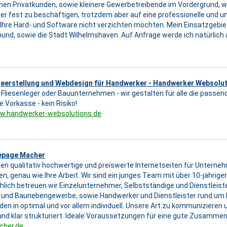
ehen Privatkunden, sowie kleinere Gewerbetreibende im Vordergrund, w
r fest zu beschäftigen, trotzdem aber auf eine professionelle und u
Ihre Hard- und Software nicht verzichten möchten. Mein Einsatzgebiet
mund, sowie die Stadt Wilhelmshaven. Auf Anfrage werde ich natürlich
erstellung und Webdesign für Handwerker - Handwerker Websolu
r, Fliesenleger oder Bauunternehmen - wir gestalten für alle die passe
e Vorkasse - kein Risiko!
ww.handwerker-websolutions.de
epage Macher
llen qualitativ hochwertige und preiswerte Internetseiten für Untern
n, genau wie Ihre Arbeit. Wir sind ein junges Team mit über 10-jähriger
lich betreuen wir Einzelunternehmer, Selbstständige und Dienstlei
und Baunebengewerbe, sowie Handwerker und Dienstleister rund um H
den in optimal und vor allem individuell. Unsere Art zu kommunizieren u
t und klar strukturiert. Ideale Voraussetzungen für eine gute Zusamm
cher.de