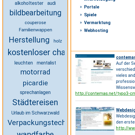
alkoholtester
audi
Portale
bildbearbeitung
Spiele
couperose
Vermarktung
Familienwappen
Webhosting
Herstellung
holz
kostenloser chat
contemas.
leuchten
mentalist
Auf der S
verschied
motorrad
vieles an
picardie
professio
Wissenswe
sprechanlagen
http://contemas.net/typo3-c
Städtereisen
Webdesig
Urlaub im Schwarzwald
Webdesign
Verpackungstechnik Studium
den erste
http://ww
wandfarbe