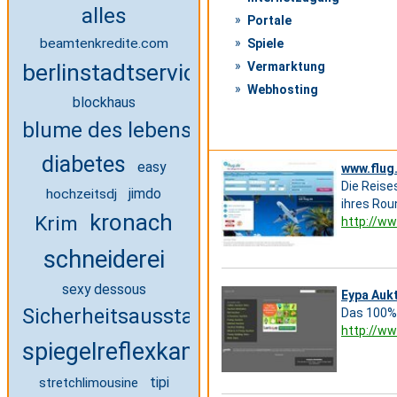
alles
Portale
beamtenkredite.com
Spiele
berlinstadtservice
Vermarktung
Webhosting
blockhaus
blume des lebens
diabetes
easy
www.flug.
Die Reise
jimdo
hochzeitsdj
ihres Rou
kronach
Krim
http://www
schneiderei
sexy dessous
Eypa Auk
Sicherheitsausstattung
Das 100% 
http://ww
spiegelreflexkamera
tipi
stretchlimousine