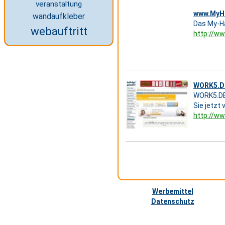
veranstaltung
www.MyHN
wandaufkleber
Das My-Ha
webauftritt
http://w
WORK5.DE
WORK5.DE 
Sie jetzt 
http://w
Werbemittel
Datenschutz