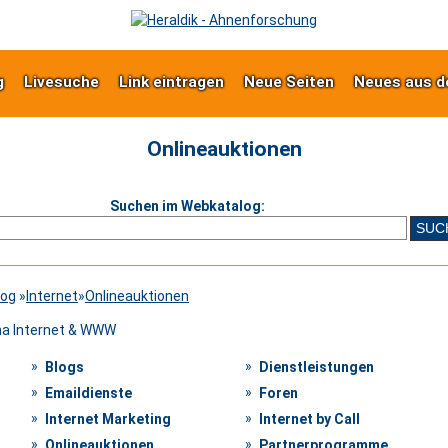
g
Livesuche
Link eintragen
Neue Seiten
Neues aus d
Onlineauktionen
Suchen im Webkatalog:
log
»
Internet
»
Onlineauktionen
ma Internet & WWW
Blogs
Dienstleistungen
Emaildienste
Foren
Internet Marketing
Internet by Call
Onlineauktionen
Partnerprogramme