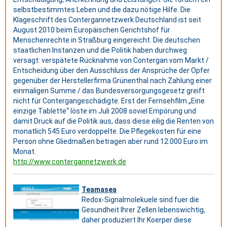
selbstbestimmtes Leben und die dazu nötige Hilfe. Die
Klageschrift des Contergannetzwerk Deutschland ist seit
August 2010 beim Europäischen Gerichtshof für
Menschenrechte in Straßburg eingereicht. Die deutschen
staatlichen Instanzen und die Politik haben durchweg
versagt: verspätete Rücknahme von Contergan vom Markt /
Entscheidung über den Ausschluss der Ansprüche der Opfer
gegenüber der Herstellerfirma Grünenthal nach Zahlung einer
einmaligen Summe / das Bundesversorg­ungs­gesetz greift
nicht für Contergangeschädigte. Erst der Fernsehfilm „Eine
einzige Tablette“ löste im Juli 2008 soviel Empörung und
damit Druck auf die Politik aus, dass diese eilig die Renten von
monatlich 545 Euro verdoppelte. Die Pflegekosten für eine
Person ohne Gliedmaßen betragen aber rund 12.000 Euro im
Monat.
http://www.contergannetzwerk.de
Teamasea
Redox-Signalmolekuele sind fuer die
Gesundheit Ihrer Zellen lebenswichtig,
daher produziert Ihr Koerper diese