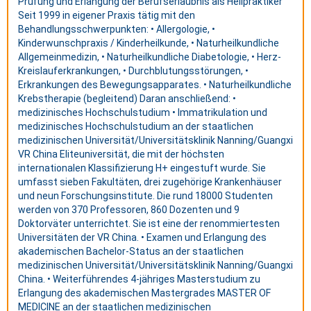
Prüfung und Erlangung der Berufserlaubnis als Heilpraktiker
Seit 1999 in eigener Praxis tätig mit den
Behandlungsschwerpunkten: • Allergologie, •
Kinderwunschpraxis / Kinderheilkunde, • Naturheilkundliche
Allgemeinmedizin, • Naturheilkundliche Diabetologie, • Herz-
Kreislauferkrankungen, • Durchblutungsstörungen, •
Erkrankungen des Bewegungsapparates. • Naturheilkundliche
Krebstherapie (begleitend) Daran anschließend: •
medizinisches Hochschulstudium • Immatrikulation und
medizinisches Hochschulstudium an der staatlichen
medizinischen Universität/Universitätsklinik Nanning/Guangxi
VR China Eliteuniversität, die mit der höchsten
internationalen Klassifizierung H+ eingestuft wurde. Sie
umfasst sieben Fakultäten, drei zugehörige Krankenhäuser
und neun Forschungsinstitute. Die rund 18000 Studenten
werden von 370 Professoren, 860 Dozenten und 9
Doktorväter unterrichtet. Sie ist eine der renommiertesten
Universitäten der VR China. • Examen und Erlangung des
akademischen Bachelor-Status an der staatlichen
medizinischen Universität/Universitätsklinik Nanning/Guangxi
China. • Weiterführendes 4-jähriges Masterstudium zu
Erlangung des akademischen Mastergrades MASTER OF
MEDICINE an der staatlichen medizinischen