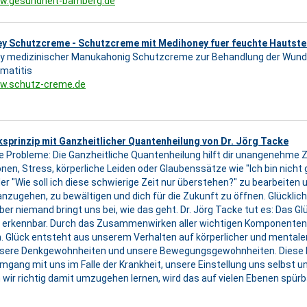
ww.gesundheit-bamberg.de
y Schutzcreme - Schutzcreme mit Medihoney fuer feuchte Hautste
y medizinischer Manukahonig Schutzcreme zur Behandlung der Wund
matitis
ww.schutz-creme.de
sprinzip mit Ganzheitlicher Quantenheilung von Dr. Jörg Tacke
e Probleme: Die Ganzheitliche Quantenheilung hilft dir unangenehme 
nen, Stress, körperliche Leiden oder Glaubenssätze wie "Ich bin nicht g
der "Wie soll ich diese schwierige Zeit nur überstehen?" zu bearbeiten und
zugehen, zu bewältigen und dich für die Zukunft zu öffnen. Glücklich 
ber niemand bringt uns bei, wie das geht. Dr. Jörg Tacke tut es: Das G
d erkennbar. Durch das Zusammenwirken aller wichtigen Komponenten 
 Glück entsteht aus unserem Verhalten auf körperlicher und mentale
unsere Denkgewohnheiten und unsere Bewegungsgewohnheiten. Diese
gang mit uns im Falle der Krankheit, unsere Einstellung uns selbst 
ir richtig damit umzugehen lernen, wird das auf vielen Ebenen spürb