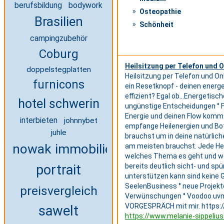
berufsbildung
bodywork
Osteopathie
Brasilien
Schönheit
campingzubehör
Coburg
Heilsitzung per Telefon und O
doppelstegplatten
Heilsitzung per Telefon und Onl
furnicons
ein Resetknopf - deinen energe
effizient? Egal ob...Energetis
hotel schwerin
ungünstige Entscheidungen ° F
Energie und deinen Flow komms
interbieten
johnnybet
empfange Heilenergien und Bot
juhle
brauchst um in deine natürlic
nowak immobilien
am meisten brauchst. Jede Heil
welches Thema es geht und wel
portrait
bereits deutlich sicht- und s
unterstützen kann sind keine Gr
SeelenBusiness ° neue Projekte
preisvergleich
Verwünschungen ° Voodoo uvm..
VORGESPRÄCH mit mir. https://
sawelt
https://www.melanie-sippelius