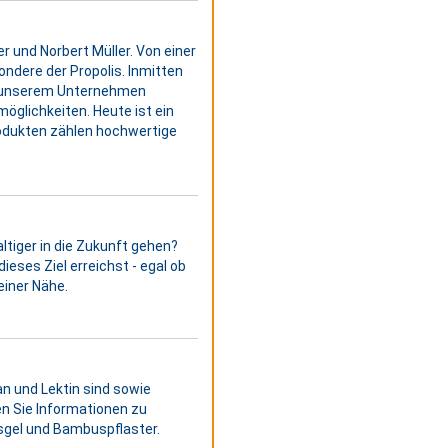
und Norbert Müller. Von einer
ndere der Propolis. Inmitten
n unserem Unternehmen
öglichkeiten. Heute ist ein
odukten zählen hochwertige
ltiger in die Zukunft gehen?
ieses Ziel erreichst - egal ob
einer Nähe.
an und Lektin sind sowie
n Sie Informationen zu
sgel und Bambuspflaster.