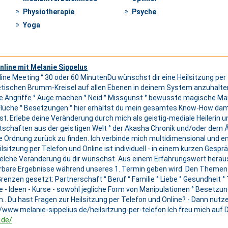
Physiotherapie
Psyche
Yoga
nline mit Melanie Sippelus
ine Meeting ° 30 oder 60 Minuten ​Du wünschst dir eine Heilsitzung per T
tischen Brumm-Kreisel auf allen Ebenen in deinem System anzuhalten -
che Angriffe ° Auge machen ° Neid ° Missgunst ° bewusste magische Ma
lüche ° Besetzungen ° hier erhältst du mein gesamtes Know-How damit 
t. Erlebe deine Veränderung durch mich als geistig-mediale Heilerin 
schaften aus der geistigen Welt ° der Akasha Chronik und/oder dem Ät
he Ordnung zurück zu finden. Ich verbinde mich multidimensional un
sitzung per Telefon und Online ist individuell - in einem kurzen Gesp
che Veränderung du dir wünschst. Aus einem Erfahrungswert heraus 
pürbare Ergebnisse während unseres 1. Termin geben wird. Den Themen 
enzen gesetzt: Partnerschaft ° Beruf ° Familie ° Liebe ° Gesundheit ° T
 - Ideen - Kurse - sowohl jegliche Form von Manipulationen ° Besetzun
 Du hast Fragen zur Heilsitzung per Telefon und Online? - Dann nutz
www.melanie-sippelius.de/heilsitzung-per-telefon Ich freu mich auf D
.de/