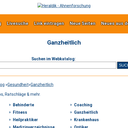
g
Livesuche
Link eintragen
Neue Seiten
Neues aus d
Ganzheitlich
Suchen im Webkatalog:
log
»
Gesundheit
»
Ganzheitlich
s, Ratschläge & mehr.
Behinderte
Coaching
Fitness
Ganzheitlich
Heilpraktiker
Krankenhaus
Medizinverzeichnisse
Optiker