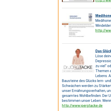
http://w
Medihone
Medihone
Windelder
http://w
Das Glück
Löse dein
Depressio
zu viel" o
Themen an
Lebens. A
Bausteine des Glücks lern- un
Schwächen werden zu Stärken.
unser Ernährungsverhalten, 
gesamtes Wohlbefinden. Der Um
bestimmen unser Leben. Wenn w
http://www.joergtacke.de