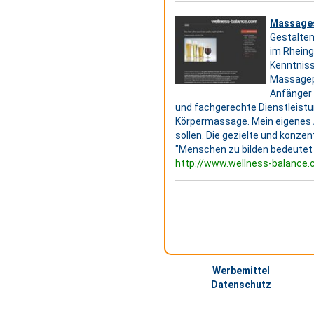
Massages
Gestalten
im Rheing
Kenntniss
Massagepr
Anfänger 
und fachgerechte Dienstleistun
Körpermassage. Mein eigenes An
sollen. Die gezielte und konzen
"Menschen zu bilden bedeutet n
http://www.wellness-balance
Werbemittel
Datenschutz