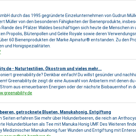
mbH durch das 1995 gegründete Einzelunternehmen von Gudrun Müller 
rt Müller von den besonderen Fähigkeiten der Bienenprodukte, insbeso
 Rande des Pfälzer Waldes beschäftigen sich heute die Menschen i
ten Propolis, Blütenpollen und Gelée Royale sowie deren Verwendungsm
über 60 Bienenprodukten der Marke Apinatur® entstanden. Zu den Pr
n und Honigspezialitäten.
/
ity.de - Naturtextilien, Ökostrom und vieles mehr...
ioniert greenability.de? Denkbar einfach! Du willst gesünder und nachha
em! Greenability.de zeigt dir eine Auswahl von Anbietern mit denen du d
Strom aus erneuerbaren Energien oder der nächste Biobauernhof in d
w.greenability.de
beeren, getrocknete Blueten, Manukahonig, Entgiftung
n Seiten erfahren Sie mehr über Holunderbeeren, die reich an Anthocy
te Holunderblueten als Tee mit Manuka Honig UMF. Des Weiteren finde
 Medizinischer Manukahonig fuer Wunden und Entgiftung mit Entero