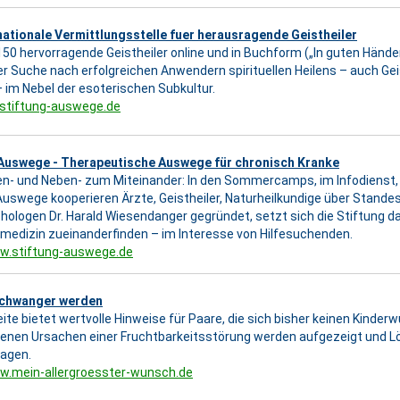
nationale Vermittlungsstelle fuer herausragende Geistheiler
150 hervorragende Geistheiler online und in Buchform („In guten Händen
rer Suche nach erfolgreichen Anwendern spirituellen Heilens – auch Gei
 im Nebel der esoterischen Subkultur.
h.stiftung-auswege.de
 Auswege - Therapeutische Auswege für chronisch Kranke
- und Neben- zum Miteinander: In den Sommercamps, im Infodienst, 
Auswege kooperieren Ärzte, Geistheiler, Naturheilkundige über Stand
ologen Dr. Harald Wiesendanger gegründet, setzt sich die Stiftung da
vmedizin zueinanderfinden – im Interesse von Hilfesuchenden.
ww.stiftung-auswege.de
Schwanger werden
ite bietet wertvolle Hinweise für Paare, die sich bisher keinen Kinderw
enen Ursachen einer Fruchtbarkeitsstörung werden aufgezeigt und 
agen.
w.mein-allergroesster-wunsch.de