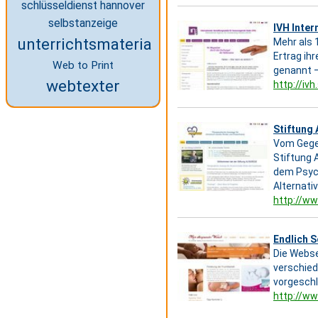
schlüsseldienst hannover
selbstanzeige
IVH Inter
unterrichtsmaterial
Mehr als 
Ertrag ih
Web to Print
genannt –
webtexter
http://iv
Stiftung
Vom Gegen
Stiftung 
dem Psych
Alternati
http://w
Endlich 
Die Webse
verschied
vorgeschl
http://ww