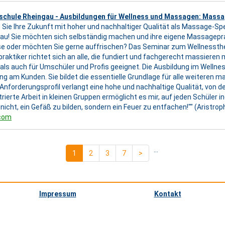
chule Rheingau - Ausbildungen für Wellness und Massagen: Mass
 Sie Ihre Zukunft mit hoher und nachhaltiger Qualität als Massage-Spe
au! Sie möchten sich selbständig machen und ihre eigene Massagepra
e oder möchten Sie gerne auffrischen? Das Seminar zum Wellnessth
aktiker richtet sich an alle, die fundiert und fachgerecht massieren 
als auch für Umschüler und Profis geeignet. Die Ausbildung im Wellnes
g am Kunden. Sie bildet die essentielle Grundlage für alle weiteren m
forderungsprofil verlangt eine hohe und nachhaltige Qualität, von der 
trierte Arbeit in kleinen Gruppen ermöglicht es mir, auf jeden Schüler i
icht, ein Gefäß zu bilden, sondern ein Feuer zu entfachen!"" (Aristro
.com
...
1
2
3
7
>
Impressum
Kontakt