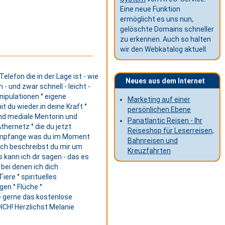
Eine neue Funktion
ermöglicht es uns nun,
gelöschte Domains schneller
zu erkennen. Auch so halten
wir den Webkatalog aktuell.
elefon die in der Lage ist - wie
Neues aus dem Internet
 und zwar schnell - leicht -
nipulationen ° eigene
Marketing auf einer
du wieder in deine Kraft °
persönlichen Ebene
und mediale Mentorin und
Panatlantic Reisen - Ihr
hernetz ° die du jetzt
Reiseshop für Leserreisen,
d empfange was du im Moment
Bahnreisen und
räch beschreibst du mir um
Kreuzfahrten
kann ich dir sagen - das es
bei denen ich dich
iere ° spirituelles
gen ° Flüche °
e gerne das kostenlose
ICH! Herzlichst Melanie