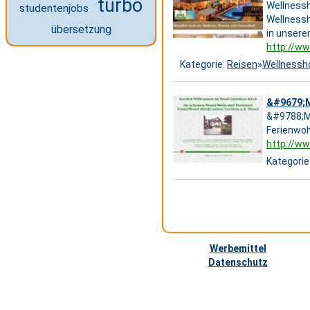
turbo
Wellnessh
studentenjobs
Wellnessh
übersetzung
in unsere
http://w
Kategorie:
Reisen
»
Wellnessh
&#9679;M
&#9788;Mo
Ferienwoh
http://w
Kategorie
Werbemittel
Datenschutz