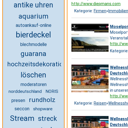
antike uhren
http://www.diepmans.com
Kategorie:
Firmen
»
Immobilie
aquarium
autoankauf-online
Moselpor
Moselport
bierdeckel
Veranstal
http://w
blechmodelle
Kategorie
guarana
hochzeitsdekoration
Wellnessh
löschen
Deutschl
Wellnessh
moderatoren
Wellnessh
in unsere
norddeutschland
NORIS
http://w
rundholz
presen
Kategorie:
Reisen
»
Wellnessh
seccon
shopware
Stream
streck
Wellnessh
Deutschl