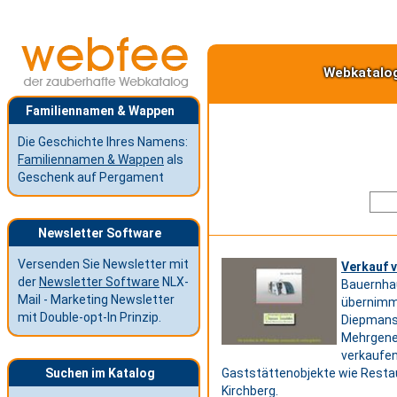
Webkatalo
Familiennamen & Wappen
Die Geschichte Ihres Namens:
Familiennamen & Wappen
als
Geschenk auf Pergament
Newsletter Software
Versenden Sie Newsletter mit
Verkauf 
der
Newsletter Software
NLX-
Bauernha
Mail - Marketing Newsletter
übernimmt
mit Double-opt-In Prinzip.
Diepmans,
Mehrgener
verkaufen
Suchen im Katalog
Gaststättenobjekte wie Restau
Kirchberg.