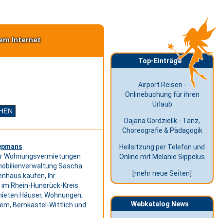
em Internet
Top-Einträge
Airport.Reisen -
Onlinebuchung für ihren
Urlaub
Dajana Gordzielik - Tanz,
Choreografie & Pädagogik
iepmans
Heilsitzung per Telefon und
der Wohnungsvermietungen
Online mit Melanie Sippelus
mobilienverwaltung Sascha
[mehr neue Seiten]
enhaus kaufen, Ihr
 im Rhein-Hunsrück-Kreis
rmieten Häuser, Wohnungen,
Webkatalog News
em, Bernkastel-Wittlich und