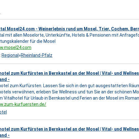
n
tal Mosel24.com - Weinerlebnis rund um Mosel, Trier, Cochem, Ber
al mit allen Moselorte, Unterkünfte, Hotels & Pensionen mit Anfragef
tungskalender für die Mosel
ww.mosel24.com
:
Regional
»
Rheinland-Pfalz
otel zum Kurfürsten in Bernkastel an der Mosel | Vital- und Wellnes
and -
otel zum Kurfürsten. Lassen Sie sich in den gut ausgestatteten Räu
otels verwöhnen, erleben Sie Wellness und tun Sie an der schönen Mo
m Vitalhotel für Urlaub in Bernkastel und Ferien an der Mosel im Romant
ww.zum-kurfuersten.de/
otel
otel zum Kurfürsten in Bernkastel an der Mosel | Vital- und Wellnes
and -