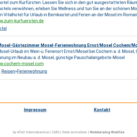
otel zum Kurfürsten. Lassen Sie sich in den gut ausgestatteten Räu
otels verwöhnen, erleben Sie Wellness und tun Sie an der schönen Mo
m Vitalhotel für Urlaub in Bernkastel und Ferien an der Mosel im Romant
ww.zum-kurfuersten.de
otel
osel-Gästezimmer Mosel-Ferienwohnung Ernst/Mosel Cochem/Mo
sel-Urlaub im Wein-u. Ferienort Ernst/Mosel bei Cochem a. d. Mosel
nung im Neubau a. d. Mosel, günstige Pauschalangebote-Mosel
ww.cochem-mosel.com
:
Reisen
»
Ferienwohnung
Impressum
Kontakt
by ATeO
Internetservice
|
CMS
|
Seite anmelden
|
Webkatalog WebFee