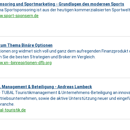
nsoring und Sportmarketing - Grundlagen des modernen Sports
 Sportsponsoring ist aus der heutigen kommerzialisierten Sportwel
w.sport-sponsern.de
zum Thema Binäre Optionen
ionen.org widmet sich voll und ganz dem aufregenden Finanzprodukt d
 Sie die besten Strategien und Broker im Vergleich.
w.xn--binreoptionen-dfb.org
k, Management & Beteiligung - Andreas Lambeck
 - TUBAL Touristikmanagement & Unternehmens-Beteiligung an innova
triebsunternehmen, sowie die aktive Unterstützung neuer und einge
branche.
al-touristik.de