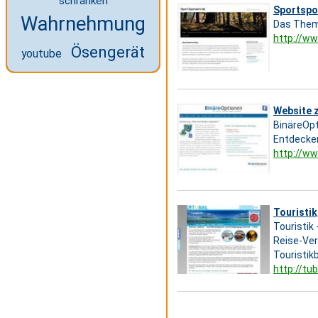
schranken
Sportspo
Wahrnehmung
Das Thema
http://ww
Ösengerät
youtube
Website 
BinäreOpt
Entdecken
http://ww
Touristi
Touristik
Reise-Ver
Touristik
http://tub