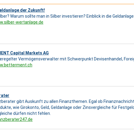
Geldanlage der Zukunft!
lber? Warum sollte man in Silber investieren? Einblick in die Geldanlag
w.silber-wertanlage.de
NT Capital Markets AG
eregelter Vermögensverwalter mit Schwerpunkt Devisenhandel, Forei
ww.betterment.ch
rater
zberater gibt Auskunft zu allen Finanzthemen. Egal ob Finanznachricht
dukte, wie Girokonto, Geld, Geldanlage oder Zinsvergleiche für Festge
leiche dürfen nicht fehlen.
nanzberater247.de