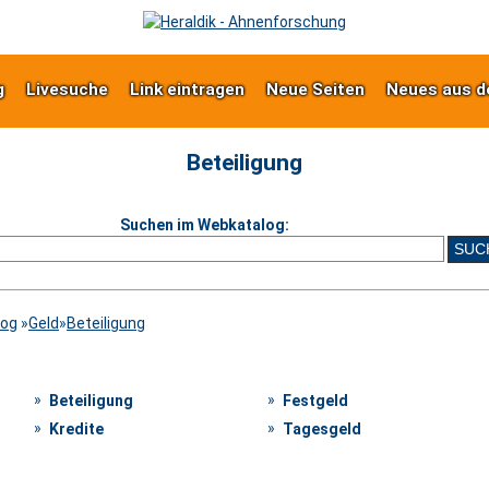
g
Livesuche
Link eintragen
Neue Seiten
Neues aus d
Beteiligung
Suchen im Webkatalog:
log
»
Geld
»
Beteiligung
Beteiligung
Festgeld
Kredite
Tagesgeld