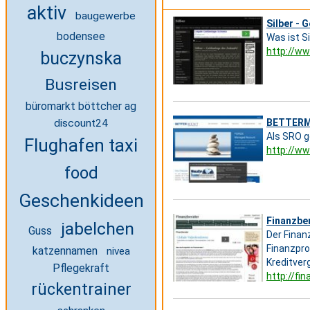
aktiv
baugewerbe
Silber - 
bodensee
Was ist Si
http://ww
buczynska
Busreisen
büromarkt böttcher ag
BETTERME
discount24
Als SRO g
Flughafen taxi
http://w
food
Geschenkideen
Finanzbe
jabelchen
Guss
Der Finan
Finanzpro
katzennamen
nivea
Kreditverg
Pflegekraft
http://fi
rückentrainer