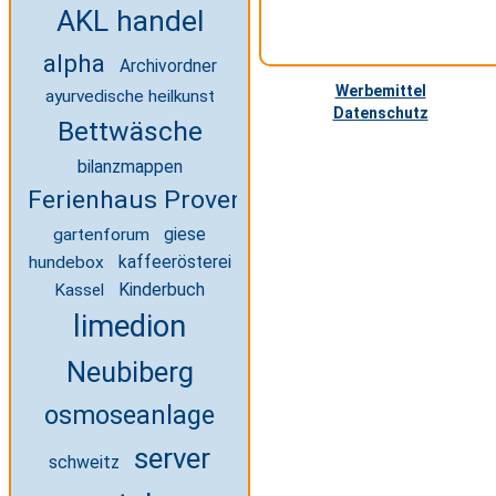
AKL handel
alpha
Archivordner
Werbemittel
ayurvedische heilkunst
Datenschutz
Bettwäsche
bilanzmappen
Ferienhaus Provence
giese
gartenforum
kaffeerösterei
hundebox
Kinderbuch
Kassel
limedion
Neubiberg
osmoseanlage
server
schweitz