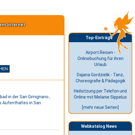
em Internet
Top-Einträge
Airport.Reisen -
Onlinebuchung für ihren
Urlaub
Dajana Gordzielik - Tanz,
Choreografie & Pädagogik
Heilsitzung per Telefon und
bad in der San Gimignano ,
Online mit Melanie Sippelus
es Aufenthaltes in San
[mehr neue Seiten]
Webkatalog News