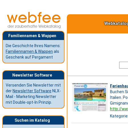
Webkatalo
Familiennamen & Wappen
Die Geschichte Ihres Namens:
Familiennamen & Wappen
als
Geschenk auf Pergament
Newsletter Software
Versenden Sie Newsletter mit
Ferienhau
der
Newsletter Software
NLX-
Buchen Si
Mail - Marketing Newsletter
Italien. P
mit Double-opt-In Prinzip.
Gimignano
http://www
Kategorie
Suchen im Katalog