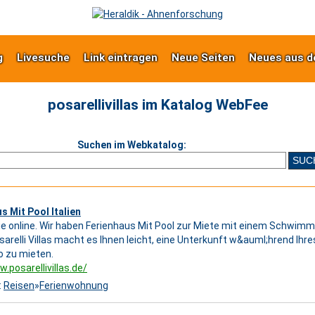
g
Livesuche
Link eintragen
Neue Seiten
Neues aus d
posarellivillas im Katalog WebFee
Suchen im Webkatalog:
s Mit Pool Italien
e online. Wir haben Ferienhaus Mit Pool zur Miete mit einem Schwimm
osarelli Villas macht es Ihnen leicht, eine Unterkunft w&auml;hrend Ihr
 zu mieten.
.posarellivillas.de/
:
Reisen
»
Ferienwohnung