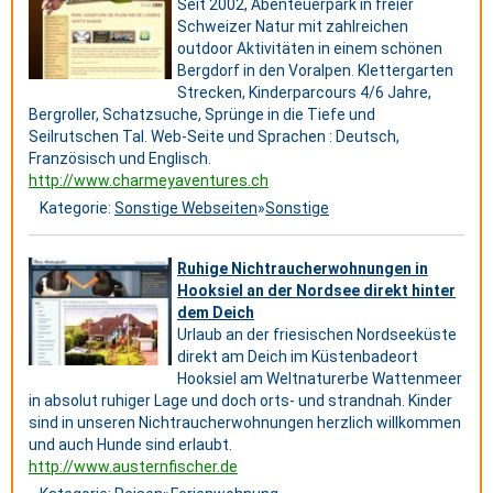
Seit 2002, Abenteuerpark in freier
Schweizer Natur mit zahlreichen
outdoor Aktivitäten in einem schönen
Bergdorf in den Voralpen. Klettergarten
Strecken, Kinderparcours 4/6 Jahre,
Bergroller, Schatzsuche, Sprünge in die Tiefe und
Seilrutschen Tal. Web-Seite und Sprachen : Deutsch,
Französisch und Englisch.
http://www.charmeyaventures.ch
Kategorie:
Sonstige Webseiten
»
Sonstige
Ruhige Nichtraucherwohnungen in
Hooksiel an der Nordsee direkt hinter
dem Deich
Urlaub an der friesischen Nordseeküste
direkt am Deich im Küstenbadeort
Hooksiel am Weltnaturerbe Wattenmeer
in absolut ruhiger Lage und doch orts- und strandnah. Kinder
sind in unseren Nichtraucherwohnungen herzlich willkommen
und auch Hunde sind erlaubt.
http://www.austernfischer.de