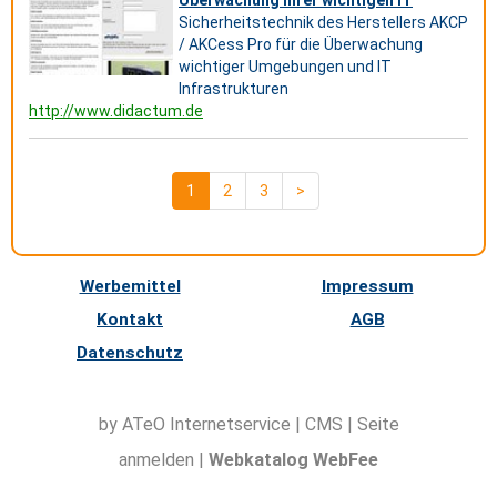
Überwachung Ihrer wichtigen IT
Sicherheitstechnik des Herstellers AKCP
/ AKCess Pro für die Überwachung
wichtiger Umgebungen und IT
Infrastrukturen
http://www.didactum.de
1
2
3
>
Werbemittel
Impressum
Kontakt
AGB
Datenschutz
by ATeO
Internetservice
|
CMS
|
Seite
anmelden
|
Webkatalog WebFee