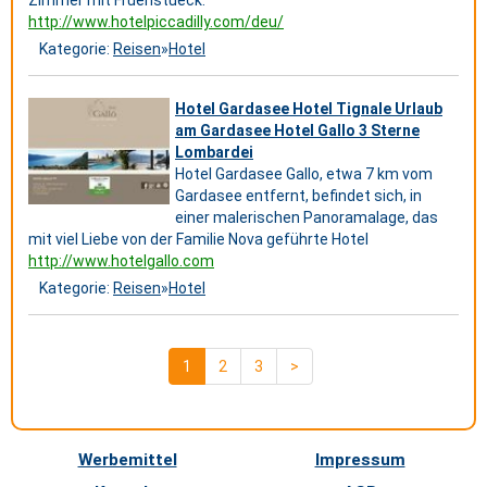
Zimmer mit Fruehstueck.
http://www.hotelpiccadilly.com/deu/
Kategorie:
Reisen
»
Hotel
Hotel Gardasee Hotel Tignale Urlaub
am Gardasee Hotel Gallo 3 Sterne
Lombardei
Hotel Gardasee Gallo, etwa 7 km vom
Gardasee entfernt, befindet sich, in
einer malerischen Panoramalage, das
mit viel Liebe von der Familie Nova geführte Hotel
http://www.hotelgallo.com
Kategorie:
Reisen
»
Hotel
1
2
3
>
Werbemittel
Impressum