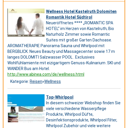
Wellness Hotel Kastelruth Dolomiten
Romantik Hotel Südtirol
Neueröffnetes **** „ROMANTIC SPA
HOTEL“ im Herzen von Kastelruth; Bio
Naturholz Zimmer sowie Romantic
Suites mit großer Garten Dachoase.
AROMATHERAPIE Panorama Sauna und Whirlpool mit
BERGBLICK. Neues Beauty und Massagecenter sowie 17 m
langes DOLOMITI Salzwasser POOL . Exclusives
Wohlfühlamiente mit eizigartigem Genuss-Kulinarium .SKI und
WANDER Bus am Hotel.
http://www.abinea.com/de/wellness.html
Kategorie:
Reisen
»
Wellness
Top-Whirlpool
In diesem schweizer Webshop finden Sie
viele verschiedene Wasserpflege
Produkte, Whirlpool Düfte,
Desinfektionsprodukte, Whirlpool Filter,
Whirlpool Zubehör und viele weitere