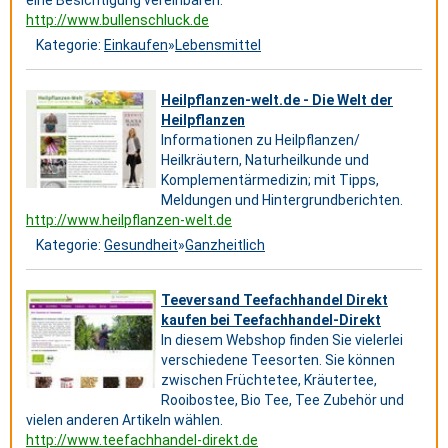
eine Besichtigung vereinbaren.
http://www.bullenschluck.de
Kategorie:
Einkaufen
»
Lebensmittel
Heilpflanzen-welt.de - Die Welt der
Heilpflanzen
Informationen zu Heilpflanzen/
Heilkräutern, Naturheilkunde und
Komplementärmedizin; mit Tipps,
Meldungen und Hintergrundberichten.
http://www.heilpflanzen-welt.de
Kategorie:
Gesundheit
»
Ganzheitlich
Teeversand Teefachhandel Direkt
kaufen bei Teefachhandel-Direkt
In diesem Webshop finden Sie vielerlei
verschiedene Teesorten. Sie können
zwischen Früchtetee, Kräutertee,
Rooibostee, Bio Tee, Tee Zubehör und
vielen anderen Artikeln wählen.
http://www.teefachhandel-direkt.de