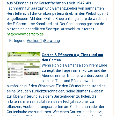
aus Münster ist Ihr Gartenfachmarkt seit 1947. Als
Fachmann für Saatgut und Gartenzubehör von namhaften
Herstellern, ist die Kernkompetenz direkt in den Webshop mit
eingeflossen. Mit dem Online Shop unter gartpro.de wird nun
der E-Commerce Kanal bedient. Der Gartenshop gartpro.de
bietet eine der größten Saatgut-Auswahl im Internet.
http://www.gartpro.de
Kategorie:
Auskunft
»
Beratung
Garten & Pflanzen Â� Tips rund um
den Garten
Wenn sich die Gartensaison ihrem Ende
zuneigt, die Tage immer kürzer und die
Abende immer frischer werden, bereitet
sich die Tier- und Pflanzenwelt
allmählich auf den Winter vor. Für den Gärtner bedeutet dies,
seine Stauden zurückzuschneiden, seine Blumenzwiebeln
zur Überwinterung aus dem Gartenboden zu holen, die
letzten Ernten einzufahren, seine Frühjahrsblüher zu
pflanzen, Ausbesserungsarbeiten am Gartenzaun oder der
Gartenlaube vorzunehmen. Wer einen Gartenteich besitzt,