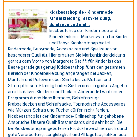
kidsbestshop.de - Kindermode,
Kinderkleidung, Babykleidung,
Spielzeug und mehr.
kidsbestshop.de - Kindermode und
Kinderkleidung - Markenwaren für Kinder
und Babys Kidsbestshop bietet
Kindermode, Babymode, Accessoires und Spielzeug von
besonderer Qualität. Hier erhalten Sie Markenkinderkleidung
getreu dem Motto von Margarete Steiff: für Kinder ist das
Beste gerade gut genug! Kidsbestshop führt den gesamten
Bereich der Kinderbekleidung angefangen bei Jacken,
Mänteln und Pullovern über Shirts bis zu Mützen und
Strumpfhosen. Ständig finden Sie bei uns ein großes Angebot
an attraktiven Kleidern und Röcken. Abgerundet wird unser
Programm durch Nachthemden, Schlafanzüge,
Krabbeldecken und Schlafsäcke. Topmodische Accessoires
wie Mützen, Schals und Tücher dürfen nicht fehlen.
Kidsbestshop ist der Kindermode-Onlineshop für gehobene
Ansprüche. Unsere Qualitätsstandards sind sehr hoch. Die
bei Kidsbestshop angebotenen Produkte zeichnen sich durch
gute Verarbeitung, Langlebigkeit und Alltagstauglichkeit aus.