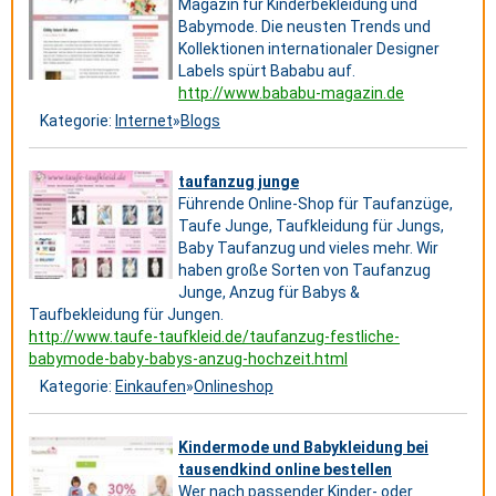
Magazin für Kinderbekleidung und
Babymode. Die neusten Trends und
Kollektionen internationaler Designer
Labels spürt Bababu auf.
http://www.bababu-magazin.de
Kategorie:
Internet
»
Blogs
taufanzug junge
Führende Online-Shop für Taufanzüge,
Taufe Junge, Taufkleidung für Jungs,
Baby Taufanzug und vieles mehr. Wir
haben große Sorten von Taufanzug
Junge, Anzug für Babys &
Taufbekleidung für Jungen.
http://www.taufe-taufkleid.de/taufanzug-festliche-
babymode-baby-babys-anzug-hochzeit.html
Kategorie:
Einkaufen
»
Onlineshop
Kindermode und Babykleidung bei
tausendkind online bestellen
Wer nach passender Kinder- oder