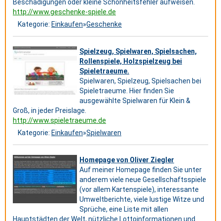
Beschädigungen oder kleine Schönheitsfehler aufweisen.
http://www.geschenke-spiele.de
Kategorie:
Einkaufen
»
Geschenke
Spielzeug, Spielwaren, Spielsachen,
Rollenspiele, Holzspielzeug bei
Spieletraeume.
Spielwaren, Spielzeug, Spielsachen bei
Spieletraeume. Hier finden Sie
ausgewählte Spielwaren für Klein &
Groß, in jeder Preislage.
http://www.spieletraeume.de
Kategorie:
Einkaufen
»
Spielwaren
Homepage von Oliver Ziegler
Auf meiner Homepage finden Sie unter
anderem viele neue Gesellschaftsspiele
(vor allem Kartenspiele), interessante
Umweltberichte, viele lustige Witze und
Sprüche, eine Liste mit allen
Hauptstädten der Welt, nützliche Lottoinformationen und