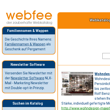
Webkatalo
Familiennamen & Wappen
Die Geschichte Ihres Namens:
Familiennamen & Wappen
als
Geschenk auf Pergament
Newsletter Software
Versenden Sie Newsletter mit
Wohndesi
der
Newsletter Software
NLX-
Wohndesig
Mail - Marketing Newsletter
Persönlic
mit Double-opt-In Prinzip.
bis zeitl
Rolf Benz
stehen Ih
Suchen im Katalog
Stärke, individuell gefertigte
http://www.wohndesign-maierh