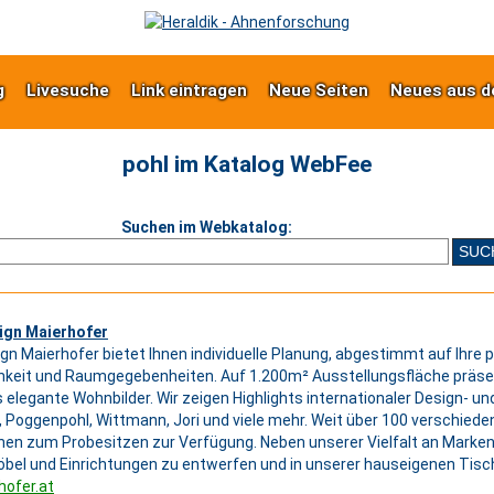
g
Livesuche
Link eintragen
Neue Seiten
Neues aus d
pohl im Katalog WebFee
Suchen im Webkatalog:
gn Maierhofer
n Maierhofer bietet Ihnen individuelle Planung, abgestimmt auf Ihre 
hkeit und Raumgegebenheiten. Auf 1.200m² Ausstellungsfläche präsen
os elegante Wohnbilder. Wir zeigen Highlights internationaler Design- 
, Poggenpohl, Wittmann, Jori und viele mehr. Weit über 100 verschiede
nen zum Probesitzen zur Verfügung. Neben unserer Vielfalt an Marken
 Möbel und Einrichtungen zu entwerfen und in unserer hauseigenen Tisc
ofer.at