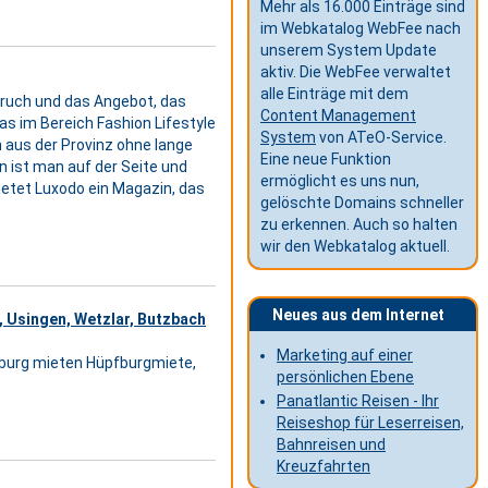
Mehr als 16.000 Einträge sind
im Webkatalog WebFee nach
unserem System Update
aktiv. Die WebFee verwaltet
alle Einträge mit dem
pruch und das Angebot, das
Content Management
as im Bereich Fashion Lifestyle
System
von ATeO-Service.
h aus der Provinz ohne lange
Eine neue Funktion
n ist man auf der Seite und
ermöglicht es uns nun,
ietet Luxodo ein Magazin, das
gelöschte Domains schneller
zu erkennen. Auch so halten
wir den Webkatalog aktuell.
Neues aus dem Internet
, Usingen, Wetzlar, Butzbach
Marketing auf einer
fburg mieten Hüpfburgmiete,
persönlichen Ebene
Panatlantic Reisen - Ihr
Reiseshop für Leserreisen,
Bahnreisen und
Kreuzfahrten