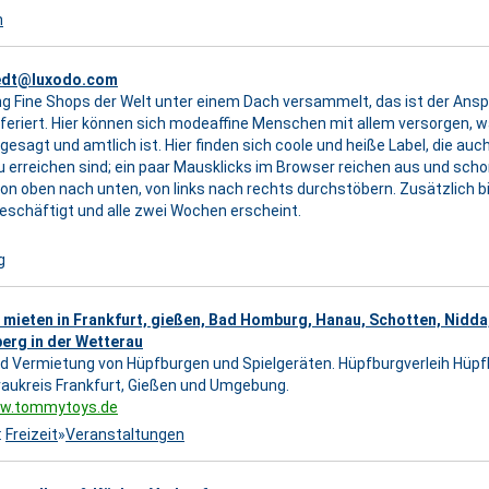
n
edt@luxodo.com
ng Fine Shops der Welt unter einem Dach versammelt, das ist der Ans
feriert. Hier können sich modeaffine Menschen mit allem versorgen, w
gesagt und amtlich ist. Hier finden sich coole und heiße Label, die auc
u erreichen sind; ein paar Mausklicks im Browser reichen aus und scho
von oben nach unten, von links nach rechts durchstöbern. Zusätzlich b
eschäftigt und alle zwei Wochen erscheint.
g
mieten in Frankfurt, gießen, Bad Homburg, Hanau, Schotten, Nidda
erg in der Wetterau
nd Vermietung von Hüpfburgen und Spielgeräten. Hüpfburgverleih Hüp
aukreis Frankfurt, Gießen und Umgebung.
ww.tommytoys.de
:
Freizeit
»
Veranstaltungen