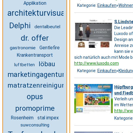
Applikation
Kategorie:
Einkaufen
»
Wohne
architekturvisualisierung
S.Lindst
Delphi
dentalbeutel
Die Leadi
Luxodo of
dr. offer
Design an
Anreise z
gastronomie
Gentlefire
kann sie 
Krankentransport
sich natürlich auch mit Mode b
löbau
http://www.luxodo.com
luftbetten
Kategorie:
Einkaufen
»
Kleidun
marketingagentur
matratzenreinigung
Hüpfburg 
und Fiedb
opus
Verleih u
im Wetter
promoprime
http://w
Rosenheim
stal impex
Kategorie
suwconsulting