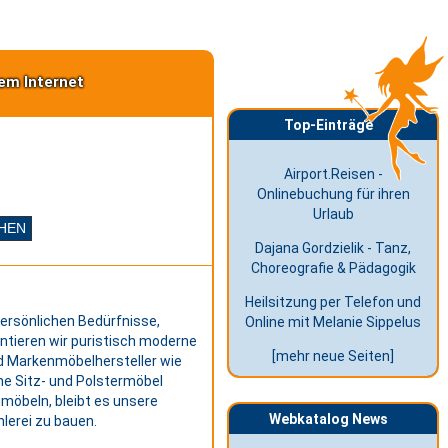
em Internet
Top-Einträge
Airport.Reisen -
Onlinebuchung für ihren
Urlaub
Dajana Gordzielik - Tanz,
Choreografie & Pädagogik
Heilsitzung per Telefon und
persönlichen Bedürfnisse,
Online mit Melanie Sippelus
tieren wir puristisch moderne
[mehr neue Seiten]
und Markenmöbelhersteller wie
ne Sitz- und Polstermöbel
möbeln, bleibt es unsere
Webkatalog News
hlerei zu bauen.