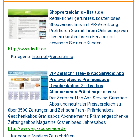
Shopverzeichnis - listit.de
Redaktionell geführtes, kostenloses
Shopverzeichnis mit PR-Vererbung.
Profitieren Sie mit Ihrem Onlineshop von
diesem kostenlosem Service und
gewinnen Sie neue Kunden!
http://www.listit.de
Kategorie:
Internet
»
Verzeichnis
VIP Zeitschriften- & AboService: Abo
Preisvergleiche Prämienabos
Geschenkabos Gratisabos
Abonnements Prämiengeschenke .
Der Zeitschriften Abo Service: Günstige
Abos und neutraler Preisvergleich zu
über 3500 Zeitungen und Zeitschriften - Prämienabos
Geschenkabos Gratisabos Abonnements Prämiengeschenke
Zeitungsabos Magazine Kostenloses Jahresabos.
http://www.vip-aboservice.de
Kategorie:
Medien
»
Zeitschriften