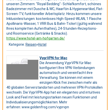
unseren Zimmern: "Royal Bedding"- Schlafkomfort, schönes
Badezimmer mit Dusche & WC, Haarfön & Hygieneartikel, Flat-
Screen-TV, funktioneller Arbeitsplatz. Hinzu kommen unsere
Inklusivleistungen: kostenloses High-Speed-WLAN, 1 Flasche
Apollinaris-Wasser, 1 VRR Bus & Bahn-Ticket (gültig während
Ihres kompletten Aufenthaltes), 24-Stunden-Rezeptions-
und Roomservice (Getränke & Snacks).
https://www.hotel-am-hofgarten.de/
Kategorie:
Reisen
»
Hotel
VyprVPN for Mac
Die Anwendung VyprVPN für Mac
konfiguriert Ihre VPN-Verbindungen
automatisch und vereinfacht ihre
Verwaltung. Sie können mit einem
einzigen Klick frei zwischen mehr als
40 globalen Serverstandorten und mehreren VPN-Protokollen
wechseln. Die VyprVPN-App hat ein elegantes und intuitives
Look and Feel mit leistungsstarken neuen Funktionen und
Individualisierungsmöglichkeiten. Mehr
erfahren: www.goldenfrog.com/vyprvpn