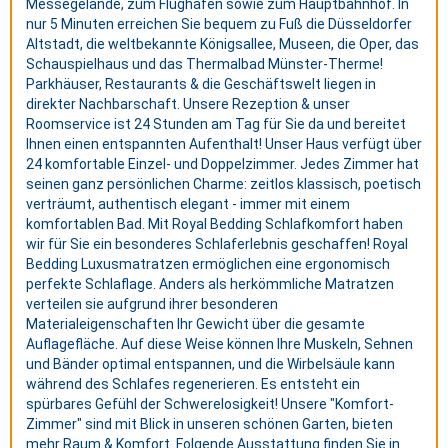
Messegelände, zum Flughafen sowie zum Hauptbahnhof. In
nur 5 Minuten erreichen Sie bequem zu Fuß die Düsseldorfer
Altstadt, die weltbekannte Königsallee, Museen, die Oper, das
Schauspielhaus und das Thermalbad Münster-Therme!
Parkhäuser, Restaurants & die Geschäftswelt liegen in
direkter Nachbarschaft. Unsere Rezeption & unser
Roomservice ist 24 Stunden am Tag für Sie da und bereitet
Ihnen einen entspannten Aufenthalt! Unser Haus verfügt über
24 komfortable Einzel- und Doppelzimmer. Jedes Zimmer hat
seinen ganz persönlichen Charme: zeitlos klassisch, poetisch
verträumt, authentisch elegant - immer mit einem
komfortablen Bad. Mit Royal Bedding Schlafkomfort haben
wir für Sie ein besonderes Schlaferlebnis geschaffen! Royal
Bedding Luxusmatratzen ermöglichen eine ergonomisch
perfekte Schlaflage. Anders als herkömmliche Matratzen
verteilen sie aufgrund ihrer besonderen
Materialeigenschaften Ihr Gewicht über die gesamte
Auflagefläche. Auf diese Weise können Ihre Muskeln, Sehnen
und Bänder optimal entspannen, und die Wirbelsäule kann
während des Schlafes regenerieren. Es entsteht ein
spürbares Gefühl der Schwerelosigkeit! Unsere "Komfort-
Zimmer" sind mit Blick in unseren schönen Garten, bieten
mehr Raum & Komfort. Folgende Ausstattung finden Sie in