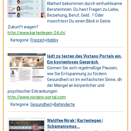
Klarheit bekommen durch einfuehlsame
Beraterinnen. Du hast Fragen zu Liebe,
Beziehung, Beruf, Geld...? Oder
moechtest Du einen Blick in Deine
Zukunft wagen?
http://www.kartenlegen-24.ch/
Kategorie:
Freizeit
»
Hobby
lädt zu testen des Vistano Portals ein,
Ein kostenloses Gespräch.
Gönnen Sie sich regelmäßige Pausen,
wie Sie Entspannung zu fördern.
Gesundheit ist im einfachsten Sinne, dh
der Mangel an körperlicher und
psychischer Erkrankungen
http://www.vistano-portal.com
Kategorie:
Gesundheit
»
Behinderte
Waldfee Nirak | Kartenlegen |
Schamanismus...