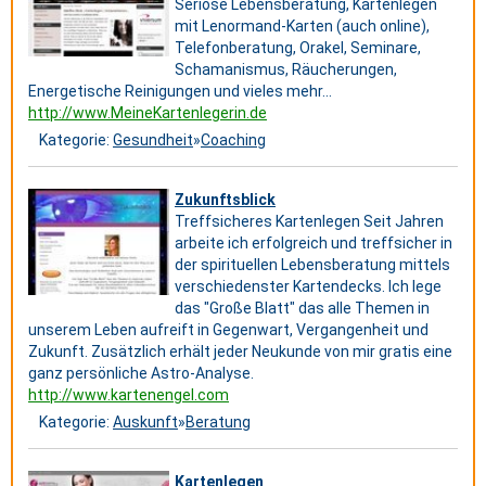
Seriöse Lebensberatung, Kartenlegen
mit Lenormand-Karten (auch online),
Telefonberatung, Orakel, Seminare,
Schamanismus, Räucherungen,
Energetische Reinigungen und vieles mehr...
http://www.MeineKartenlegerin.de
Kategorie:
Gesundheit
»
Coaching
Zukunftsblick
Treffsicheres Kartenlegen Seit Jahren
arbeite ich erfolgreich und treffsicher in
der spirituellen Lebensberatung mittels
verschiedenster Kartendecks. Ich lege
das "Große Blatt" das alle Themen in
unserem Leben aufreift in Gegenwart, Vergangenheit und
Zukunft. Zusätzlich erhält jeder Neukunde von mir gratis eine
ganz persönliche Astro-Analyse.
http://www.kartenengel.com
Kategorie:
Auskunft
»
Beratung
Kartenlegen