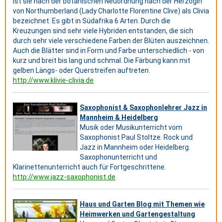
ist sie nach der botanischen Neuordnung nach der Herzogin
von Northumberland (Lady Charlotte Florentine Clive) als Clivia
bezeichnet. Es gibt in Südafrika 6 Arten. Durch die
Kreuzungen sind sehr viele Hybriden entstanden, die sich
durch sehr viele verschiedene Farben der Blüten auszeichnen.
Auch die Blätter sind in Form und Farbe unterschiedlich - von
kurz und breit bis lang und schmal. Die Färbung kann mit
gelben Längs- oder Querstreifen auftreten.
http://www.klivie-clivia.de
Saxophonist & Saxophonlehrer Jazz in
Mannheim & Heidelberg
Musik oder Musikunterricht vom
Saxophonist Paul Stoltze. Rock und
Jazz in Mannheim oder Heidelberg.
Saxophonunterricht und
Klarinettenunterricht auch für Fortgeschrittene.
http://www.jazz-saxophonist.de
Haus und Garten Blog mit Themen wie
Heimwerken und Gartengestaltung