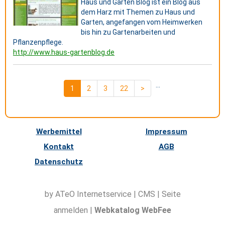
Haus und Garten Blog ist ein Blog aus
dem Harz mit Themen zu Haus und
Garten, angefangen vom Heimwerken
bis hin zu Gartenarbeiten und
Pflanzenpflege.
http://www.haus-gartenblog.de
...
1
2
3
22
>
Werbemittel
Impressum
Kontakt
AGB
Datenschutz
by ATeO
Internetservice
|
CMS
|
Seite
anmelden
|
Webkatalog WebFee