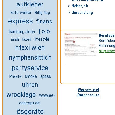
aufkleber
Nebenjob
auto walser
Billig flug
Umschulung
express
finans
j.o.b.
hamburg alster
Berufsbe
lifestyle
jandi
lazell
Berufsber
ntaxi wien
Erfahrung
http://ww
nymphensittich
partyservice
smoke
Private
spass
uhren
Werbemittel
wrocklage
Datenschutz
www.ee-
concept.de
ösgeräte