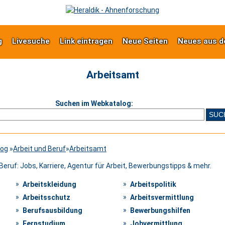
g
Livesuche
Link eintragen
Neue Seiten
Neues aus d
Arbeitsamt
Suchen im Webkatalog:
log
»
Arbeit und Beruf
»
Arbeitsamt
Beruf: Jobs, Karriere, Agentur für Arbeit, Bewerbungstipps & mehr.
Arbeitskleidung
Arbeitspolitik
Arbeitsschutz
Arbeitsvermittlung
Berufsausbildung
Bewerbungshilfen
Fernstudium
Jobvermittlung