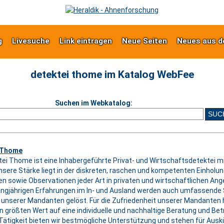
g
Livesuche
Link eintragen
Neue Seiten
Neues aus d
detektei thome im Katalog WebFee
Suchen im Webkatalog:
 Thome
tei Thome ist eine Inhabergeführte Privat- und Wirtschaftsdetektei mi
nsere Stärke liegt in der diskreten, raschen und kompetenten Einholun
n sowie Observationen jeder Art in privaten und wirtschaftlichen An
angjährigen Erfahrungen im In- und Ausland werden auch umfassende 
 unserer Mandanten gelöst. Für die Zufriedenheit unserer Mandanten
en größten Wert auf eine individuelle und nachhaltige Beratung und B
ätigkeit bieten wir bestmögliche Unterstützung und stehen für Aus