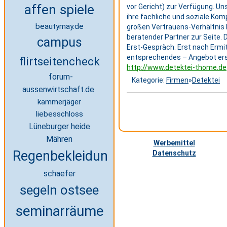
affen spiele
vor Gericht) zur Verfügung. Un
ihre fachliche und soziale Kom
beautymay.de
großen Vertrauens-Verhältnis 
beratender Partner zur Seite. D
campus
Erst-Gespräch. Erst nach Ermi
entsprechendes – Angebot erst
flirtseitencheck
http://www.detektei-thome.de
forum-
Kategorie:
Firmen
»
Detektei
aussenwirtschaft.de
kammerjäger
liebesschloss
Lüneburger heide
Mähren
Werbemittel
Regenbekleidung
Datenschutz
schaefer
segeln ostsee
seminarräume