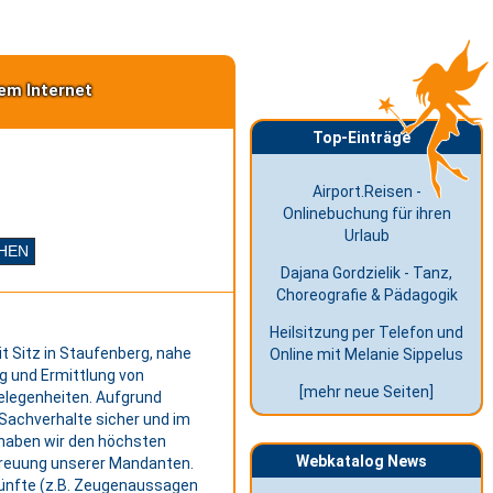
em Internet
Top-Einträge
Airport.Reisen -
Onlinebuchung für ihren
Urlaub
Dajana Gordzielik - Tanz,
Choreografie & Pädagogik
Heilsitzung per Telefon und
t Sitz in Staufenberg, nahe
Online mit Melanie Sippelus
g und Ermittlung von
[mehr neue Seiten]
gelegenheiten. Aufgrund
Sachverhalte sicher und im
 haben wir den höchsten
Webkatalog News
etreuung unserer Mandanten.
künfte (z.B. Zeugenaussagen