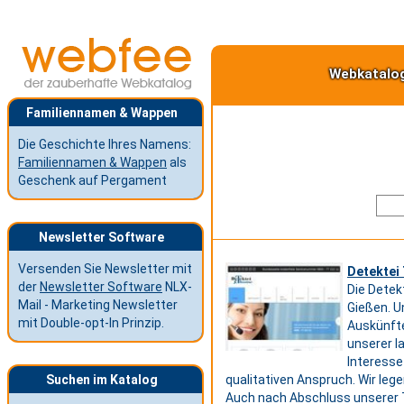
Webkatalo
Familiennamen & Wappen
Die Geschichte Ihres Namens:
Familiennamen & Wappen
als
Geschenk auf Pergament
Newsletter Software
Versenden Sie Newsletter mit
Detektei
der
Newsletter Software
NLX-
Die Detek
Mail - Marketing Newsletter
Gießen. U
mit Double-opt-In Prinzip.
Auskünfte
unserer l
Interesse
Suchen im Katalog
qualitativen Anspruch. Wir leg
Auch nach Abschluss unserer T