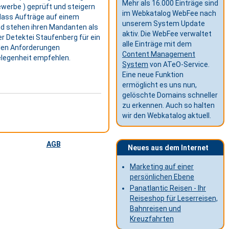
Mehr als 16.000 Einträge sind
ewerbe ) geprüft und steigern
im Webkatalog WebFee nach
 dass Aufträge auf einem
unserem System Update
nd stehen ihren Mandanten als
aktiv. Die WebFee verwaltet
er Detektei Staufenberg für ein
alle Einträge mit dem
llen Anforderungen
Content Management
elegenheit empfehlen.
System
von ATeO-Service.
Eine neue Funktion
ermöglicht es uns nun,
gelöschte Domains schneller
zu erkennen. Auch so halten
wir den Webkatalog aktuell.
AGB
Neues aus dem Internet
Marketing auf einer
persönlichen Ebene
Panatlantic Reisen - Ihr
Reiseshop für Leserreisen,
Bahnreisen und
Kreuzfahrten