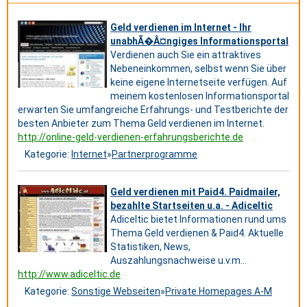
Geld verdienen im Internet - Ihr
unabhÃ�Â¤ngiges Informationsportal
Verdienen auch Sie ein attraktives
Nebeneinkommen, selbst wenn Sie über
keine eigene Internetseite verfügen. Auf
meinem kostenlosen Informationsportal
erwarten Sie umfangreiche Erfahrungs- und Testberichte der
besten Anbieter zum Thema Geld verdienen im Internet.
http://online-geld-verdienen-erfahrungsberichte.de
Kategorie:
Internet
»
Partnerprogramme
Geld verdienen mit Paid4. Paidmailer,
bezahlte Startseiten u.a. - Adiceltic
Adiceltic bietet Informationen rund ums
Thema Geld verdienen & Paid4. Aktuelle
Statistiken, News,
Auszahlungsnachweise u.v.m...
http://www.adiceltic.de
Kategorie:
Sonstige Webseiten
»
Private Homepages A-M