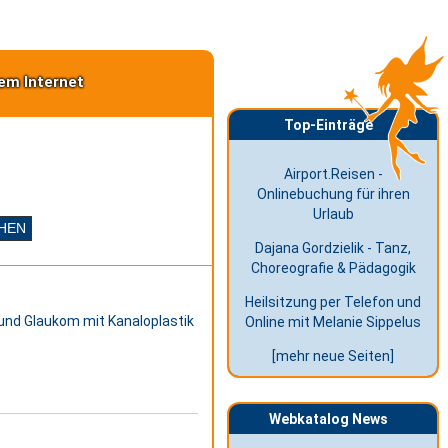
em Internet
Top-Einträge
Airport.Reisen -
Onlinebuchung für ihren
Urlaub
Dajana Gordzielik - Tanz,
Choreografie & Pädagogik
Heilsitzung per Telefon und
und Glaukom mit Kanaloplastik
Online mit Melanie Sippelus
[mehr neue Seiten]
Webkatalog News