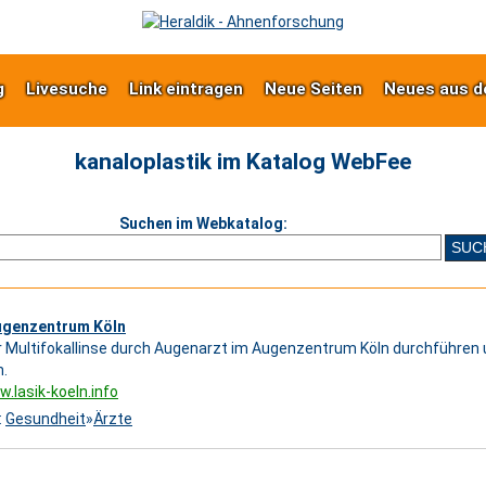
g
Livesuche
Link eintragen
Neue Seiten
Neues aus d
kanaloplastik im Katalog WebFee
Suchen im Webkatalog:
Augenzentrum Köln
r Multifokallinse durch Augenarzt im Augenzentrum Köln durchführen 
.
w.lasik-koeln.info
:
Gesundheit
»
Ärzte