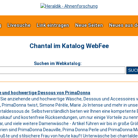
g
Livesuche
Link eintragen
Neue Seiten
Neues aus d
Chantal im Katalog WebFee
Suchen im Webkatalog:
ve und hochwertige Dessous von PrimaDonna
 Sie anziehende und hochwertige Wäsche, Dessous und Accessoires 
, PrimaDonna twist, Simone Pérèle, Marie Jo Intense und mehr in uns
aldessous.de. Selbstverständlich bieten wir Ihnen eine kompetente
kauf und kostenfreie Rücksendungen, um nur einige Vorteile zu nennen
, und viele weitere Damenwäsche - Artikel führen wir bis in große Gr
rien sind PrimaDonna Deauville, Prima Donna Perle und PrimaDonna Mad
ßte und stilsichere Frau von heute kauft Unterwäsche bei chantald