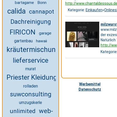
bartagame
Bonn
http://www.chantaldessous.d
calida
Kategorie:
Einkaufen
»
Online
cannapot
Dachreinigung
milzwurst
www.milzw
FIRICON
garage
der exzes
Natürlich
gartenbau
hawaii
http://ww
kräutermischung
Kategorie
lieferservice
murat
Priester Kleidung
Werbemittel
rolladen
Datenschutz
suwconsulting
umzugskerle
web-
unlimited