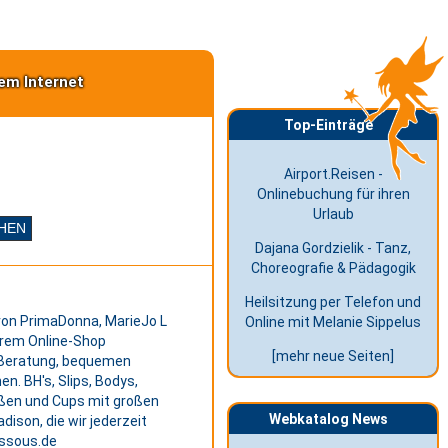
em Internet
Top-Einträge
Airport.Reisen -
Onlinebuchung für ihren
Urlaub
Dajana Gordzielik - Tanz,
Choreografie & Pädagogik
Heilsitzung per Telefon und
von PrimaDonna, MarieJo L
Online mit Melanie Sippelus
erem Online-Shop
[mehr neue Seiten]
 Beratung, bequemen
. BH's, Slips, Bodys,
ößen und Cups mit großen
Webkatalog News
ison, die wir jederzeit
essous.de