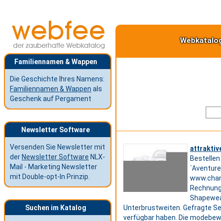
Webkatalo
Familiennamen & Wappen
Die Geschichte Ihres Namens:
Familiennamen & Wappen
als
Geschenk auf Pergament
Newsletter Software
Versenden Sie Newsletter mit
attrakti
der
Newsletter Software
NLX-
Bestellen
Mail - Marketing Newsletter
´Aventure
mit Double-opt-In Prinzip.
www.chant
Rechnungs
Shapewear
Suchen im Katalog
Unterbrustweiten. Gefragte Se
verfügbar haben. Die modebewu