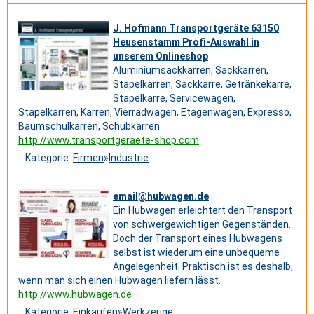
J. Hofmann Transportgeräte 63150
Heusenstamm Profi-Auswahl in
unserem Onlineshop
Aluminiumsackkarren, Sackkarren,
Stapelkarren, Sackkarre, Getränkekarre,
Stapelkarre, Servicewagen,
Stapelkarren, Karren, Vierradwagen, Etagenwagen, Expresso,
Baumschulkarren, Schubkarren
http://www.transportgeraete-shop.com
Kategorie:
Firmen
»
Industrie
email@hubwagen.de
Ein Hubwagen erleichtert den Transport
von schwergewichtigen Gegenständen.
Doch der Transport eines Hubwagens
selbst ist wiederum eine unbequeme
Angelegenheit. Praktisch ist es deshalb,
wenn man sich einen Hubwagen liefern lässt.
http://www.hubwagen.de
Kategorie:
Einkaufen
»
Werkzeuge