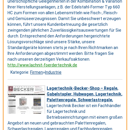
unerschöpfliche Gelegenheiten in der Kombination & Variation
Ihrer Herstellungsanlagen, z.B. der Edelstahl-Former Typ 660
HC zum Formen von allen Lebensmitteln wie Fisch-, Fleisch-
und Gemüseerzeugnissen. Damit Sie unbeschwert erzeugen
können, führt unsere Kundenbetreuung die gesetzlich
zwingenden jährlichen Zuverlässigkeitsauswertungen für Sie
durch. Entsprechend den Anforderungen hergerichtete
Lösungsvorschläge sind unsere Stärke, unsere
Standardgeräte können stets je nach Ihren Richtmarken an
Ihre Anforderungen abgestimmt werden. Bitte fragen Sie
nach unseren derzeitigen Verkaufsaktionen.
http://www.lachnit-foerdertechnik.de
Kategorie:
Firmen
»
Industrie
Lagertechnik-Becker-Shop – Regale,
Gabelstapler, Hubwagen, Lagertechnik,
Palettenregale, Schwerlastregale,
Lagertechnik Becker ist ein Fachhändler
für Lagertechnik und
Betriebseinrichtungen mit einem großen
Angebot an neuen und gebrauchten Palettenregalen,
Schwerlastregalen, Lagerregalen und Fachbodenregalen.