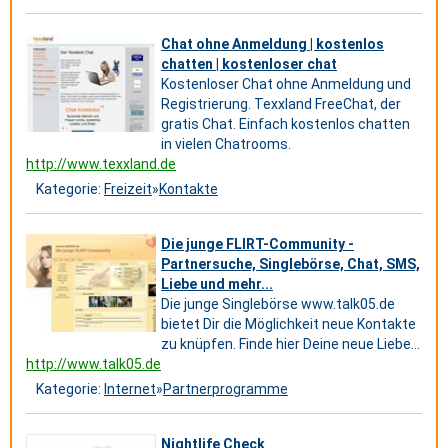
Chat ohne Anmeldung | kostenlos
chatten | kostenloser chat
Kostenloser Chat ohne Anmeldung und
Registrierung. Texxland FreeChat, der
gratis Chat. Einfach kostenlos chatten
in vielen Chatrooms.
http://www.texxland.de
Kategorie:
Freizeit
»
Kontakte
Die junge FLIRT-Community -
Partnersuche, Singlebörse, Chat, SMS,
Liebe und mehr...
Die junge Singlebörse www.talk05.de
bietet Dir die Möglichkeit neue Kontakte
zu knüpfen. Finde hier Deine neue Liebe...
http://www.talk05.de
Kategorie:
Internet
»
Partnerprogramme
Nightlife Check