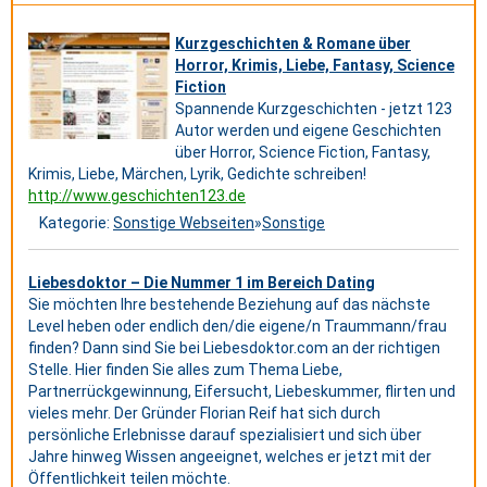
Kurzgeschichten & Romane über
Horror, Krimis, Liebe, Fantasy, Science
Fiction
Spannende Kurzgeschichten - jetzt 123
Autor werden und eigene Geschichten
über Horror, Science Fiction, Fantasy,
Krimis, Liebe, Märchen, Lyrik, Gedichte schreiben!
http://www.geschichten123.de
Kategorie:
Sonstige Webseiten
»
Sonstige
Liebesdoktor – Die Nummer 1 im Bereich Dating
Sie möchten Ihre bestehende Beziehung auf das nächste
Level heben oder endlich den/die eigene/n Traummann/frau
finden? Dann sind Sie bei Liebesdoktor.com an der richtigen
Stelle. Hier finden Sie alles zum Thema Liebe,
Partnerrückgewinnung, Eifersucht, Liebeskummer, flirten und
vieles mehr. Der Gründer Florian Reif hat sich durch
persönliche Erlebnisse darauf spezialisiert und sich über
Jahre hinweg Wissen angeeignet, welches er jetzt mit der
Öffentlichkeit teilen möchte.