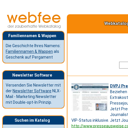
Webkatalo
Familiennamen & Wappen
Die Geschichte Ihres Namens:
Familiennamen & Wappen
als
Geschenk auf Pergament
Newsletter Software
Versenden Sie Newsletter mit
DVPJ Pre
der
Newsletter Software
NLX-
Beziehen 
Mail - Marketing Newsletter
Extrakost
mit Double-opt-In Prinzip.
Pressejou
Jetzt Pre
Journalis
Suchen im Katalog
VIP-Status inklusive. Jetzt Jo
http://www.presseausweise.