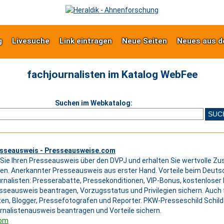
g
Livesuche
Link eintragen
Neue Seiten
Neues aus d
fachjournalisten im Katalog WebFee
Suchen im Webkatalog:
sseausweis - Presseausweise.com
Sie Ihren Presseausweis über den DVPJ und erhalten Sie wertvolle Z
en. Anerkannter Presseausweis aus erster Hand. Vorteile beim Deuts
rnalisten: Presserabatte, Pressekonditionen, VIP-Bonus, kostenloser Ei
sseausweis beantragen, Vorzugsstatus und Privilegien sichern. Auch 
ten, Blogger, Pressefotografen und Reporter. PKW-Presseschild Schil
urnalistenausweis beantragen und Vorteile sichern.
com