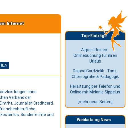
em Internet
Top-Einträge
Airport.Reisen -
Onlinebuchung für ihren
Urlaub
Dajana Gordzielik - Tanz,
Choreografie & Pädagogik
Heilsitzung per Telefon und
usatzleistungen ohne
Online mit Melanie Sippelus
chen Verband der
[mehr neue Seiten]
ntritt, Journalist Creditcard.
für nebenberufliche
d kostenlos. Sonderrechte und
Webkatalog News