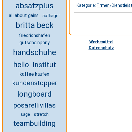
absatzplus
Kategorie:
Firmen
»
Dienstleis
all about gains
auflieger
britta beck
friedrichshafen
Werbemittel
gutscheinpony
Datenschutz
handschuhe
hello
institut
kaffee kaufen
kundenstopper
longboard
posarellivillas
sage
stretch
teambuilding