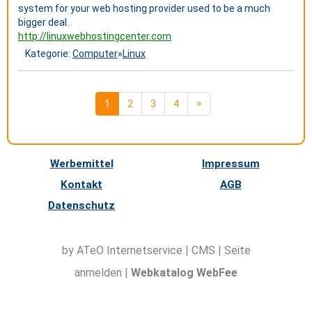
system for your web hosting provider used to be a much
bigger deal.
http://linuxwebhostingcenter.com
Kategorie:
Computer
»
Linux
1
2
3
4
>
Werbemittel
Impressum
Kontakt
AGB
Datenschutz
by ATeO
Internetservice
|
CMS
|
Seite
anmelden
|
Webkatalog WebFee