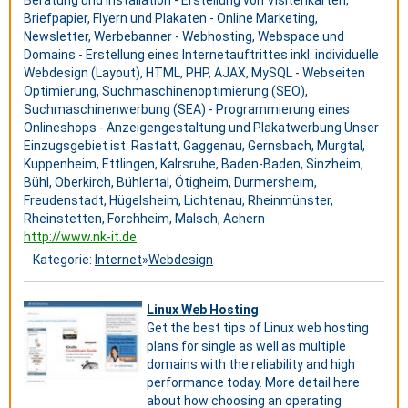
Beratung und Installation - Erstellung von Visitenkarten,
Briefpapier, Flyern und Plakaten - Online Marketing,
Newsletter, Werbebanner - Webhosting, Webspace und
Domains - Erstellung eines Internetauftrittes inkl. individuelle
Webdesign (Layout), HTML, PHP, AJAX, MySQL - Webseiten
Optimierung, Suchmaschinenoptimierung (SEO),
Suchmaschinenwerbung (SEA) - Programmierung eines
Onlineshops - Anzeigengestaltung und Plakatwerbung Unser
Einzugsgebiet ist: Rastatt, Gaggenau, Gernsbach, Murgtal,
Kuppenheim, Ettlingen, Kalrsruhe, Baden-Baden, Sinzheim,
Bühl, Oberkirch, Bühlertal, Ötigheim, Durmersheim,
Freudenstadt, Hügelsheim, Lichtenau, Rheinmünster,
Rheinstetten, Forchheim, Malsch, Achern
http://www.nk-it.de
Kategorie:
Internet
»
Webdesign
Linux Web Hosting
Get the best tips of Linux web hosting
plans for single as well as multiple
domains with the reliability and high
performance today. More detail here
about how choosing an operating