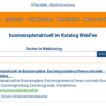
g
Livesuche
Link eintragen
Neue Seiten
Neues aus d
businessplanaktuell im Katalog WebFee
Suchen im Webkatalog:
planaktuell.de Businesspläne, Existenzgründersoftware und mehr -
läne, ...
lanaktuell.de Businesspläne, Existenzgründersoftware und mehr Busi
 Existenzgründung, Existenzgründer, Gründerlotse
w.businessplanaktuell.de
:
Firmen
»
Unternehmensberater