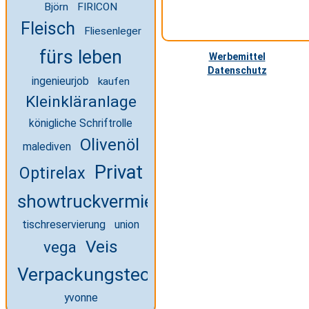
Björn
FIRICON
Fleisch
Fliesenleger
fürs leben
Werbemittel
Datenschutz
ingenieurjob
kaufen
Kleinkläranlage
königliche Schriftrolle
Olivenöl
malediven
Privat
Optirelax
showtruckvermietung
tischreservierung
union
Veis
vega
Verpackungstechnik Studium
yvonne