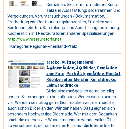
Gemälden, Skulpturen, moderner Kunst,
sakraler Ausstattung; Bilderrahmen und
Vergoldungen, Voruntersuchungen / Dokumentation,
Erarbeitung von Restaurierungskonzepten, Erstellen von
Kostenangeboten, Sammlungs- und Ausstellungsbetreuung,
Kooperation mit Restauratoren anderer Spezialisierungen.
http://www.restauratorin.net
Kategorie:
Regional
»
Rheinland-Pfalz
artoko. Auftragsmalerei,
Ã�lgemÃ¤lde, Ã�lbilder, GemÃ¤lde
vom Foto, PortrÃ¤tgemÃ¤lde, Pop Art,
Repliken alter Meister, Kunstdrucke,
Leinwanddrucke
Bilder sind maßgeblich daran beteilig
unsere Stimmungen zu beeinflussen. Wer es sich in seinen
vier Wänden so richtig gemütlich machen will, der möchte
auch schön Bilder an den Wänden haben. Dazu eignen sich
besonders hochwertige Ölgemälde. Wer mit dem Gedanken
spielt die eigenen vier Wände mit einem wundervollen Ölbild
zu verschönern, der sollte einen Blick auf die Internetseite