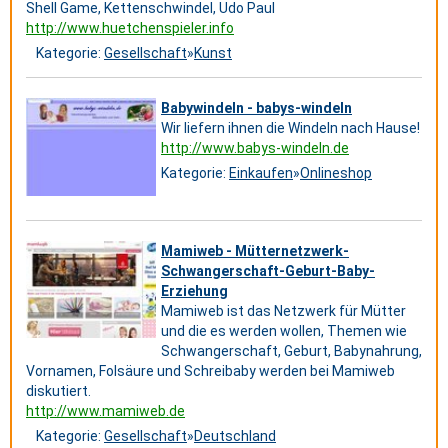
Shell Game, Kettenschwindel, Udo Paul
http://www.huetchenspieler.info
Kategorie:
Gesellschaft
»
Kunst
Babywindeln - babys-windeln
Wir liefern ihnen die Windeln nach Hause!
http://www.babys-windeln.de
Kategorie:
Einkaufen
»
Onlineshop
Mamiweb - Mütternetzwerk-
Schwangerschaft-Geburt-Baby-
Erziehung
Mamiweb ist das Netzwerk für Mütter
und die es werden wollen, Themen wie
Schwangerschaft, Geburt, Babynahrung,
Vornamen, Folsäure und Schreibaby werden bei Mamiweb
diskutiert.
http://www.mamiweb.de
Kategorie:
Gesellschaft
»
Deutschland