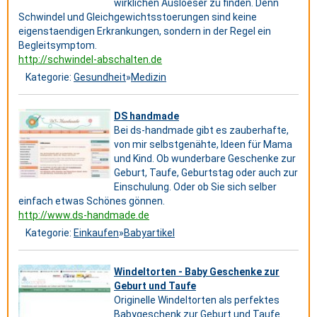
wirklichen Ausloeser zu finden. Denn
Schwindel und Gleichgewichtsstoerungen sind keine
eigenstaendigen Erkrankungen, sondern in der Regel ein
Begleitsymptom.
http://schwindel-abschalten.de
Kategorie:
Gesundheit
»
Medizin
DS handmade
Bei ds-handmade gibt es zauberhafte,
von mir selbstgenähte, Ideen für Mama
und Kind. Ob wunderbare Geschenke zur
Geburt, Taufe, Geburtstag oder auch zur
Einschulung. Oder ob Sie sich selber
einfach etwas Schönes gönnen.
http://www.ds-handmade.de
Kategorie:
Einkaufen
»
Babyartikel
Windeltorten - Baby Geschenke zur
Geburt und Taufe
Originelle Windeltorten als perfektes
Babygeschenk zur Geburt und Taufe.