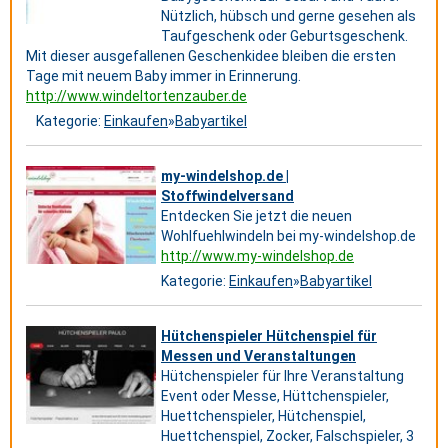
Nützlich, hübsch und gerne gesehen als
Taufgeschenk oder Geburtsgeschenk.
Mit dieser ausgefallenen Geschenkidee bleiben die ersten
Tage mit neuem Baby immer in Erinnerung.
http://www.windeltortenzauber.de
Kategorie:
Einkaufen
»
Babyartikel
my-windelshop.de |
Stoffwindelversand
Entdecken Sie jetzt die neuen
Wohlfuehlwindeln bei my-windelshop.de
http://www.my-windelshop.de
Kategorie:
Einkaufen
»
Babyartikel
Hütchenspieler Hütchenspiel für
Messen und Veranstaltungen
Hütchenspieler für Ihre Veranstaltung
Event oder Messe, Hüttchenspieler,
Huettchenspieler, Hütchenspiel,
Huettchenspiel, Zocker, Falschspieler, 3