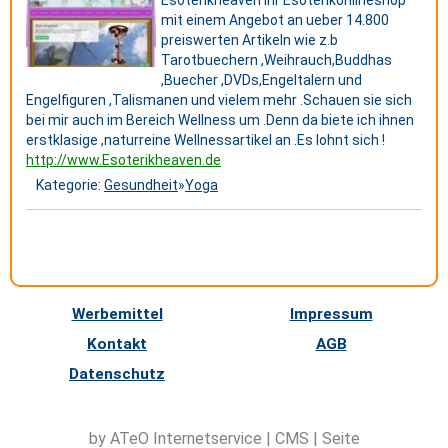
mit einem Angebot an ueber 14.800
preiswerten Artikeln wie z.b
Tarotbuechern ,Weihrauch,Buddhas
,Buecher ,DVDs,Engeltalern und
Engelfiguren ,Talismanen und vielem mehr .Schauen sie sich
bei mir auch im Bereich Wellness um .Denn da biete ich ihnen
erstklasige ,naturreine Wellnessartikel an .Es lohnt sich !
http://www.Esoterikheaven.de
Kategorie:
Gesundheit
»
Yoga
Werbemittel
Impressum
Kontakt
AGB
Datenschutz
by ATeO
Internetservice
|
CMS
|
Seite