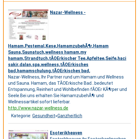
Nazar-Wellness -
Hamam,Pestemal,Kese,HamamzubehÃ¶r,Hamam
Sauna,Saunatuch,wellness hamam,my
hamam,Strandtuch,tÃOErkischer Tee,Apfeltee,Seife,haci
sakir,dalan,spa,wellness,tÃOErkisches
bad,hamamschulung,tÃOErkisches bad,
Nazar-Wellness, Ihr Partner rund um Hamam und Wellness
und Sauna. Hamam, das TÃOErkische Bad...bedeutet
Entspannung, Reinheit und Wohlbefinden fÃOEr KÃ¶rper und
Seele.Bei uns erhalten Sie HamamzubehÃ¶r und
Wellnessartikel sofort lieferbar.
http://www.nazar-wellness.de
Kategorie:
Gesundheit
»
Ganzheitlich
Esoterikheaven
Esoterikheaven ihr Esoterikonlineshop