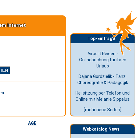
em Internet
Top-Einträge
Airport.Reisen -
Onlinebuchung für ihren
Urlaub
Dajana Gordzielik - Tanz,
Choreografie & Pädagogik
en.
Heilsitzung per Telefon und
Online mit Melanie Sippelus
[mehr neue Seiten]
AGB
Webkatalog News