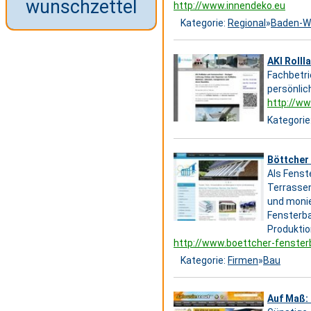
wunschzettel
http://www.innendeko.eu
Kategorie:
Regional
»
Baden-W
AKI Rolll
Fachbetri
persönlic
http://ww
Kategorie
Böttcher 
Als Fenst
Terrassen
und monie
Fensterba
Produkti
http://www.boettcher-fenster
Kategorie:
Firmen
»
Bau
Auf Maß: 