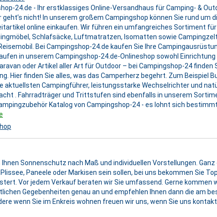
op-24.de - Ihr erstklassiges Online-Versandhaus für Camping- & Out
geht’s nicht! In unserem großem Campingshop können Sie rund um d
eitartikel online einkaufen. Wir führen ein umfangreiches Sortiment 
ingmöbel, Schlafsäcke, Luftmatratzen, Isomatten sowie Campingzelt
Reisemobil. Bei Campingshop-24.de kaufen Sie Ihre Campingausrüstun
rkaufen in unserem Campingshop-24.de-Onlineshop sowohl Einrichtung 
van oder Artikel aller Art für Outdoor – bei Campingshop-24 finden Sie
ng. Hier finden Sie alles, was das Camperherz begehrt. Zum Beispiel B
aktuellsten Campingführer, leistungsstarke Wechselrichter und natür
t . Fahrradträger und Trittstufen sind ebenfalls in unserem Sortim
Campingzubehör Katalog von Campingshop-24 - es lohnt sich bestimmt
e
shop
n Ihnen Sonnenschutz nach Maß und individuellen Vorstellungen. Ganz eg
 Plissee, Paneele oder Markisen sein sollen, bei uns bekommen Sie Top
stert. Vor jedem Verkauf beraten wir Sie umfassend. Gerne kommen wi
rtlichen Gegebenheiten genau an und empfehlen Ihnen dann die am b
ere wenn Sie im Enkreis wohnen freuen wir uns, wenn Sie uns kontakti