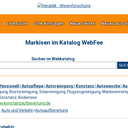
g
Livesuche
Link eintragen
Neue Seiten
Neues aus d
Markisen im Katalog WebFee
Suchen im Webkatalog:
fessionell | Autopflege | Autoreinigung | Konstanz | Autowasche | Au
gung, Bootsreinigung, Solarreinigung, Flugzeugreinigung, Markisenrein
 Konstanz, Bodensee
ww.konstanzaufbereitung.de
:
Auto und Verkehr
»
Autoaufbereitung
zubehör