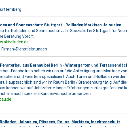
ürttemberg
aden und Sonnenschutz Stuttgart - Rollladen Markisen Jalousien
eb für Rollladen und Sonnenschutz, ihr Spezialist in Stuttgart für N
he Beratung Vorort.
w.akirolladen.de
:
Firmen
»
Dienstleistungen
Fensterbau aus Bernau bei Berlin - Wintergärten und Terrassendäc
erbau-Fachbetrieb haben wir uns auf die Anfertigung und Montage von 
dächern und Fenstern spezialisiert. Auch Türen und Rollladen werde
rt. Hauptsächlich sind wir im Raum Berlin / Brandenburg tätig. Auf d
us können wir auf Jahrzehnte lange Erfahrungen zurückgreifen und k
onshalle auch spezielle Kundenwünsche umsetzen.
bau.de
Rolladen, Jalousien, Plissees, Rollos, Markisen, Insektenschutz