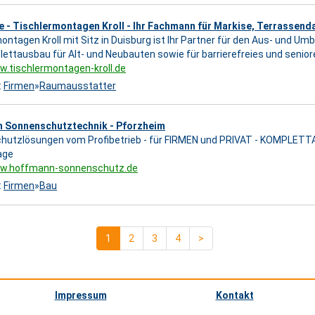
e - Tischlermontagen Kroll - Ihr Fachmann für Markise, Terrassend
ontagen Kroll mit Sitz in Duisburg ist Ihr Partner für den Aus- und Um
ettausbau für Alt- und Neubauten sowie für barrierefreies und seni
w.tischlermontagen-kroll.de
:
Firmen
»
Raumausstatter
 Sonnenschutztechnik - Pforzheim
hutzlösungen vom Profibetrieb - für FIRMEN und PRIVAT - KOMPLETT
age
ww.hoffmann-sonnenschutz.de
:
Firmen
»
Bau
1
2
3
4
>
Impressum
Kontakt