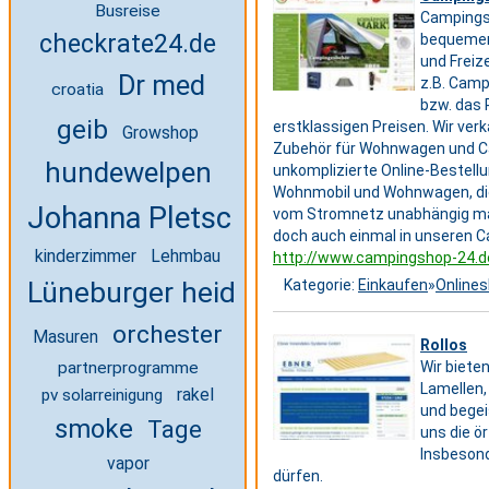
Busreise
Campingsh
checkrate24.de
bequemer 
und Freiz
Dr med
z.B. Camp
croatia
bzw. das 
geib
erstklassigen Preisen. Wir ve
Growshop
Zubehör für Wohnwagen und Cara
hundewelpen
unkomplizierte Online-Bestellu
Wohnmobil und Wohnwagen, die 
Johanna Pletsch
vom Stromnetz unabhängig mach
doch auch einmal in unseren 
kinderzimmer
Lehmbau
http://www.campingshop-24.d
Kategorie:
Einkaufen
»
Online
Lüneburger heide
orchester
Masuren
Rollos
Wir biete
partnerprogramme
Lamellen,
rakel
pv solarreinigung
und begei
smoke
Tage
uns die ö
Insbesond
vapor
dürfen.