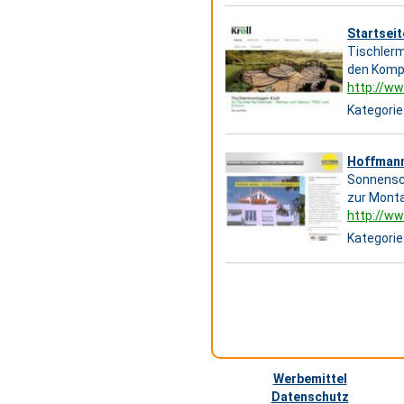
Startseit
Tischlerm
den Kompl
http://ww
Kategorie
Hoffmann
Sonnensc
zur Mont
http://w
Kategorie
Werbemittel
Datenschutz