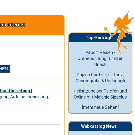
em Internet
Top-Einträge
Airport.Reisen -
Onlinebuchung für ihren
Urlaub
Dajana Gordzielik - Tanz,
Choreografie & Pädagogik
toaufbereitung |
Heilsitzung per Telefon und
igung, Autoinnenreinigung,
Online mit Melanie Sippelus
[mehr neue Seiten]
Webkatalog News