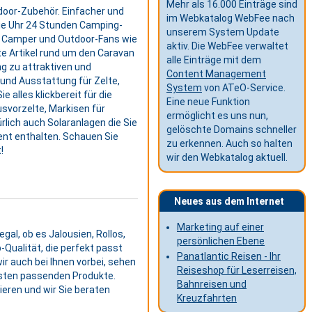
Mehr als 16.000 Einträge sind
door-Zubehör. Einfacher und
im Webkatalog WebFee nach
ie Uhr 24 Stunden Camping-
unserem System Update
für Camper und Outdoor-Fans wie
aktiv. Die WebFee verwaltet
e Artikel rund um den Caravan
alle Einträge mit dem
g zu attraktiven und
Content Management
und Ausstattung für Zelte,
System
von ATeO-Service.
 alles klickbereit für die
Eine neue Funktion
usvorzelte, Markisen für
ermöglicht es uns nun,
lich auch Solaranlagen die Sie
gelöschte Domains schneller
ent enthalten. Schauen Sie
zu erkennen. Auch so halten
!
wir den Webkatalog aktuell.
Neues aus dem Internet
Marketing auf einer
al, ob es Jalousien, Rollos,
persönlichen Ebene
-Qualität, die perfekt passt
Panatlantic Reisen - Ihr
r auch bei Ihnen vorbei, sehen
Reiseshop für Leserreisen,
esten passenden Produkte.
Bahnreisen und
eren und wir Sie beraten
Kreuzfahrten