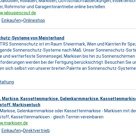
Jalousien, Rolladen, Markisen, Lichtschachtabdeckungen, Insektensch
er, Rohrmotor und Garagentorantriebe online bestellen.
w.jalousiescout.de
:
Einkaufen
»
Onlineshop
hutz-Systeme von Meisterhand
 TRS Sonnenschutz ist im Raum Steiermark, Wien und Kärnten Ihr Spezi
egende Sonnenschutz-Systeme nach Maß. Unser Sonnenschutz-Sortime
re und wetterfeste Sonnensegel, Markisen bis hin zu Sonnenschirmen -
orderungen werden bei der Fertigung berücksichtigt. Besuchen Sie uns 
n sich selbst von unserer breiten Palette an Sonnenschutz-Systeme
taltung
, Markise, Kassettenmarkise, Gelenkarmmarkise, Kassettenmarkis
stoff, Markisentuch
 Markise, Gelenkarmmarkise oder Kassettenmarkise - Markisen mit d
toff, Kassettenmarkisen - gleich Termin vereinbaren
ww.markisen.de
:
Einkaufen
»
Direktvertrieb