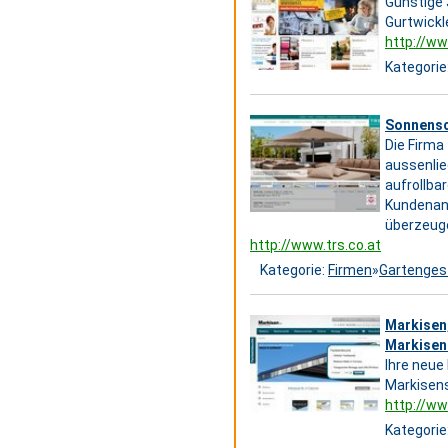
Günstige 
Gurtwickl
http://ww
Kategorie
Sonnensc
Die Firma
aussenli
aufrollba
Kundenanf
überzeuge
http://www.trs.co.at
Kategorie:
Firmen
»
Gartenges
Markisen
Markisen
Ihre neue
Markisens
http://w
Kategorie