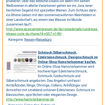
probieren. Über das liebliche Elsass vor allem mit seinen
Weißweinen in allerlei Variationen gehen wir ins Jura, einer
herrlichen Gegend mit speziellen Weinen. Zum Schluss dann
ins Rhône Gebiet mit den sonnenverwöhnten Weinfeldern in
einer Landschaft, wo einem das Wasser im Munde
zusammen läuft...
http://www.acsicampingreisen.de/de/reisedetails/rundreise-
elsass-cote-du-rhone/l4-n557-ri149/
Kategorie:
Reisen
»
Reisebüro
Schmuck,Silberschmuck,
Edelsteinschmuck, Designschmuck im
Online-Shop Hamsterkammer kaufen,
Im Online-Shop Hamsterkammer wird
hochwertiger Edelsteinschmuck,
Schmuck, Goldschmuck und
Silberschmuck angeboten. Das Angebot umfasst
ArmbÃ¤nder, Ringe, Ohrringe, Colliers, AnhÃ¤nger und
Armreifen mit strahlend schönen Edelsteinen. Schmuck im
klassischen, sportlichen oder eleganten Design.
http://www.hamsterkammer.de