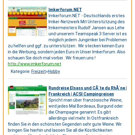
Imkerforum.NET
Imkerforum.NET - Deutschlands erstes
Imker-Netzwerk Mit Unterstützung des
Imkermeisters Rudolf Jansen aus Lehe
und unserem Teamspeak 3 Server ist es
möglich jedem Jungimker bei Problemen
zu helfen und ggf. zu unterstützen . Wir stecken keinen Euro
in die Werbung, sondern jeden Euro in Unser Imkerforum. Also
schauen Sie doch mal vorbei . Wir freuen uns !
http://www.imkerforum.net
Kategorie:
Freizeit
»
Hobby
Rundreise Elsass und CÃ´te du RhÃ´ne |
Frankreich | ACSI Campingreisen
Spricht man über französische Weine,
wird jedes Mal Bordeaux, Burgund oder
die Champagne genannt. Es gibt
allerdings viel mehr. In Ostfrankreich
finden Sie in den schönsten Gegenden sehr gute Weine. Wir
bringen Sie hierhin und lassen Sie all die Köstlichkeiten