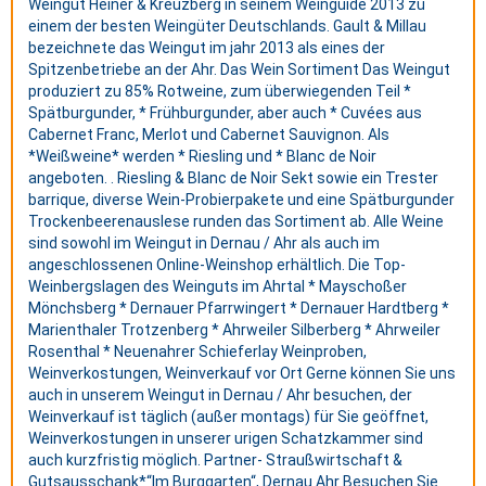
Weingut Heiner & Kreuzberg in seinem Weinguide 2013 zu
einem der besten Weingüter Deutschlands. Gault & Millau
bezeichnete das Weingut im jahr 2013 als eines der
Spitzenbetriebe an der Ahr. Das Wein Sortiment Das Weingut
produziert zu 85% Rotweine, zum überwiegenden Teil *
Spätburgunder, * Frühburgunder, aber auch * Cuvées aus
Cabernet Franc, Merlot und Cabernet Sauvignon. Als
*Weißweine* werden * Riesling und * Blanc de Noir
angeboten. . Riesling & Blanc de Noir Sekt sowie ein Trester
barrique, diverse Wein-Probierpakete und eine Spätburgunder
Trockenbeerenauslese runden das Sortiment ab. Alle Weine
sind sowohl im Weingut in Dernau / Ahr als auch im
angeschlossenen Online-Weinshop erhältlich. Die Top-
Weinbergslagen des Weinguts im Ahrtal * Mayschoßer
Mönchsberg * Dernauer Pfarrwingert * Dernauer Hardtberg *
Marienthaler Trotzenberg * Ahrweiler Silberberg * Ahrweiler
Rosenthal * Neuenahrer Schieferlay Weinproben,
Weinverkostungen, Weinverkauf vor Ort Gerne können Sie uns
auch in unserem Weingut in Dernau / Ahr besuchen, der
Weinverkauf ist täglich (außer montags) für Sie geöffnet,
Weinverkostungen in unserer urigen Schatzkammer sind
auch kurzfristig möglich. Partner- Straußwirtschaft &
Gutsausschank*“Im Burggarten“, Dernau Ahr Besuchen Sie