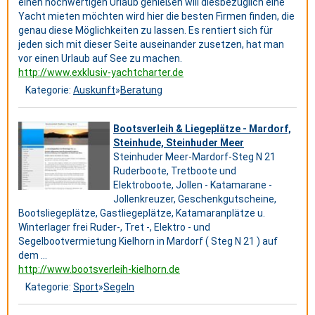
einen hochwertigen Urlaub genießen will diesbezüglich eine
Yacht mieten möchten wird hier die besten Firmen finden, die
genau diese Möglichkeiten zu lassen. Es rentiert sich für
jeden sich mit dieser Seite auseinander zusetzen, hat man
vor einen Urlaub auf See zu machen.
http://www.exklusiv-yachtcharter.de
Kategorie:
Auskunft
»
Beratung
Bootsverleih & Liegeplätze - Mardorf,
Steinhude, Steinhuder Meer
Steinhuder Meer-Mardorf-Steg N 21
Ruderboote, Tretboote und
Elektroboote, Jollen - Katamarane -
Jollenkreuzer, Geschenkgutscheine,
Bootsliegeplätze, Gastliegeplätze, Katamaranplätze u.
Winterlager frei Ruder-, Tret -, Elektro - und
Segelbootvermietung Kielhorn in Mardorf ( Steg N 21 ) auf
dem ...
http://www.bootsverleih-kielhorn.de
Kategorie:
Sport
»
Segeln