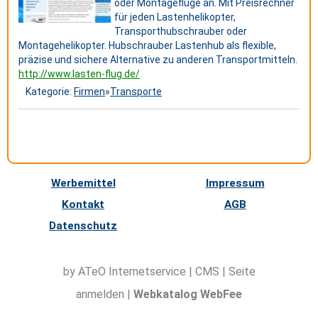
oder Montageflüge an. Mit Preisrechner
für jeden Lastenhelikopter,
Transporthubschrauber oder
Montagehelikopter. Hubschrauber Lastenhub als flexible,
präzise und sichere Alternative zu anderen Transportmitteln.
http://www.lasten-flug.de/
Kategorie:
Firmen
»
Transporte
Werbemittel
Impressum
Kontakt
AGB
Datenschutz
by ATeO
Internetservice
|
CMS
|
Seite
anmelden
|
Webkatalog WebFee