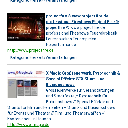
Kategorie:
Freizeit
»
Veranstaltungen
projectfire ® www.projectfire.de
professional Fireshows Project Fire ®
projectfire ® www.projectfire.de
professional Fireshows Feuerakrobatik
Feuerspucken Feuerspielen
Poiperformance
http://www.projectfire.de
Kategorie:
Freizeit
»
Veranstaltungen
X Magic Großfeuerwerk, Pyrotechnik &
Special Effekte SFX Stunt- und
Illusionsshows
Großfeuerwerke für Veranstaltungen
und Stadtfeste // Pyrotechnik für
Bühnenshows // Special Effekte und
Stunts für Film und Fernsehen // Stunt- und Illusionsshows
für Events und Theater // Film- und Theaterwaffen //
Kostenloser Linktausch
http://www.x-magic.de