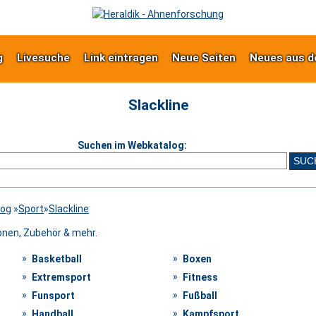
g
Livesuche
Link eintragen
Neue Seiten
Neues aus d
Slackline
Suchen im Webkatalog:
log
»
Sport
»
Slackline
onen, Zubehör & mehr.
Basketball
Boxen
Extremsport
Fitness
Funsport
Fußball
Handball
Kampfsport