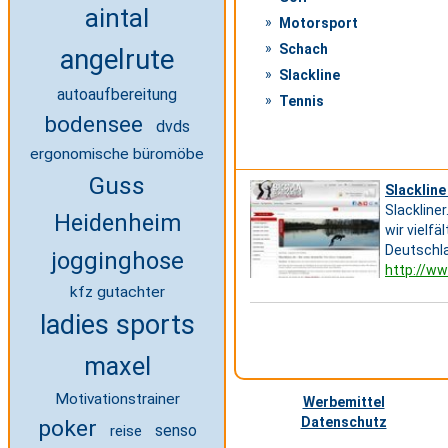
aintal
Motorsport
Schach
angelrute
Slackline
autoaufbereitung
Tennis
bodensee
dvds
ergonomische büromöbe
Guss
Slacklin
Slackline
Heidenheim
wir vielfä
Deutschla
jogginghose
http://ww
kfz gutachter
ladies sports
maxel
Motivationstrainer
Werbemittel
Datenschutz
poker
reise
senso