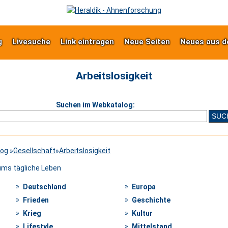
g
Livesuche
Link eintragen
Neue Seiten
Neues aus d
Arbeitslosigkeit
Suchen im Webkatalog:
log
»
Gesellschaft
»
Arbeitslosigkeit
 ums tägliche Leben
Deutschland
Europa
Frieden
Geschichte
Krieg
Kultur
Lifestyle
Mittelstand