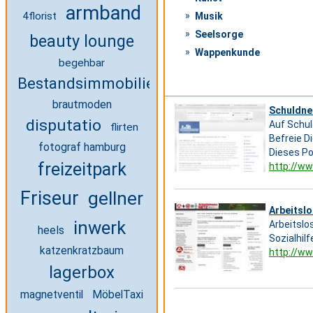
armband
4florist
Musik
Seelsorge
beauty lounge
Wappenkunde
begehbar
Bestandsimmobilien
brautmoden
Schuldne
disputatio
Auf Schul
flirten
Befreie D
fotograf hamburg
Dieses Po
freizeitpark
http://w
Friseur
gellner
Arbeitsl
inwerk
Arbeitslos
heels
Sozialhil
katzenkratzbaum
http://ww
lagerbox
magnetventil
MöbelTaxi