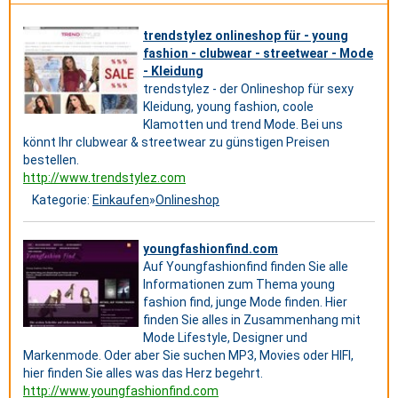
trendstylez onlineshop für - young
fashion - clubwear - streetwear - Mode
- Kleidung
trendstylez - der Onlineshop für sexy
Kleidung, young fashion, coole
Klamotten und trend Mode. Bei uns
könnt Ihr clubwear & streetwear zu günstigen Preisen
bestellen.
http://www.trendstylez.com
Kategorie:
Einkaufen
»
Onlineshop
youngfashionfind.com
Auf Youngfashionfind finden Sie alle
Informationen zum Thema young
fashion find, junge Mode finden. Hier
finden Sie alles in Zusammenhang mit
Mode Lifestyle, Designer und
Markenmode. Oder aber Sie suchen MP3, Movies oder HIFI,
hier finden Sie alles was das Herz begehrt.
http://www.youngfashionfind.com