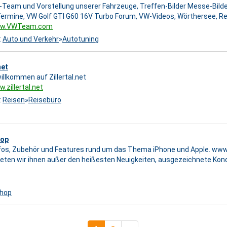
Team und Vorstellung unserer Fahrzeuge, Treffen-Bilder Messe-Bilder 
ermine, VW Golf GTI G60 16V Turbo Forum, VW-Videos, Wörthersee, Re
www.VWTeam.com
:
Auto und Verkehr
»
Autotuning
net
illkommen auf Zillertal.net
.zillertal.net
:
Reisen
»
Reisebüro
hop
nfos, Zubehör und Features rund um das Thema iPhone und Apple. www.
eten wir ihnen außer den heißesten Neuigkeiten, ausgezeichnete Kond
shop