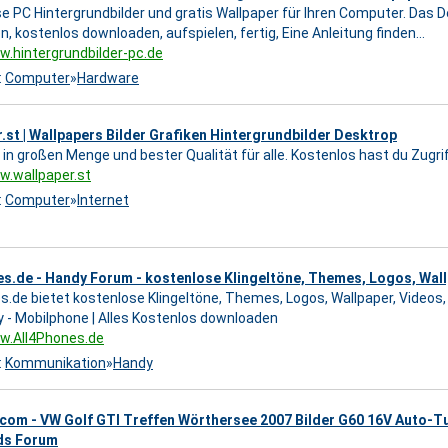
e PC Hintergrundbilder und gratis Wallpaper für Ihren Computer. Das D
, kostenlos downloaden, aufspielen, fertig, Eine Anleitung finden...
w.hintergrundbilder-pc.de
:
Computer
»
Hardware
.st | Wallpapers Bilder Grafiken Hintergrundbilder Desktrop
 in großen Menge und bester Qualität für alle. Kostenlos hast du Zugri
w.wallpaper.st
:
Computer
»
Internet
s.de - Handy Forum - kostenlose Klingeltöne, Themes, Logos, Wall
s.de bietet kostenlose Klingeltöne, Themes, Logos, Wallpaper, Videos, 
 - Mobilphone | Alles Kostenlos downloaden
w.All4Phones.de
:
Kommunikation
»
Handy
om - VW Golf GTI Treffen Wörthersee 2007 Bilder G60 16V Auto-T
ds Forum