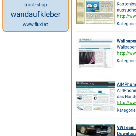
Kostenlos
trost-shop
aussuchen
wandaufkleber
http://ww
Kategorie
www.fluxi.at
Wallpaper
Wallpaper
http://ww
Kategorie
All4Phone
All4Phone
das Handy
http://ww
Kategorie
VWTeam.c
Downloa