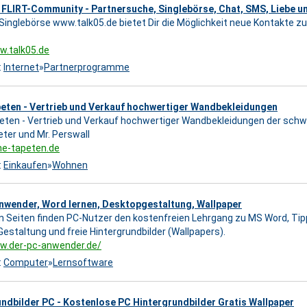
 FLIRT-Community - Partnersuche, Singlebörse, Chat, SMS, Liebe un
 Singlebörse www.talk05.de bietet Dir die Möglichkeit neue Kontakte zu
w.talk05.de
:
Internet
»
Partnerprogramme
peten - Vertrieb und Verkauf hochwertiger Wandbekleidungen
eten - Vertrieb und Verkauf hochwertiger Wandbekleidungen der sch
ter und Mr. Perswall
ine-tapeten.de
:
Einkaufen
»
Wohnen
nwender, Word lernen, Desktopgestaltung, Wallpaper
n Seiten finden PC-Nutzer den kostenfreien Lehrgang zu MS Word, Tip
estaltung und freie Hintergrundbilder (Wallpapers).
ww.der-pc-anwender.de/
:
Computer
»
Lernsoftware
ndbilder PC - Kostenlose PC Hintergrundbilder Gratis Wallpaper