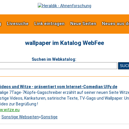
g
Livesuche
Link eintragen
Neue Seiten
Neues aus d
wallpaper im Katalog WebFee
Suchen im Webkatalog:
ideos und Witze - präsentiert vom Internet-Comedian Ulfy.de
lige 7Tage-7Köpfe-Gagschreiber erzählt auf seiner neuen Seite Witz
ustige Videos, Karikaturen, satirische Texte, TV-Gags und Wallpaper. Un
Video zur Begrüßung !
w.witze.eu
:
Sonstige Webseiten
»
Sonstige