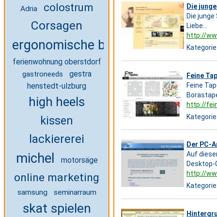
colostrum
Die junge
Adria
Die junge
Corsagen
Liebe...
http://ww
ergonomische büromöbe
Kategorie
ferienwohnung oberstdorf
gestra
gastroneeds
Feine Ta
Feine Tap
henstedt-ulzburg
Borastape
high heels
http://fe
Kategorie
kissen
lackiererei
Der PC-A
Auf diese
michel
motorsäge
Desktop-G
http://w
online marketing
Kategorie
samsung
seminarraum
skat spielen
Hintergru