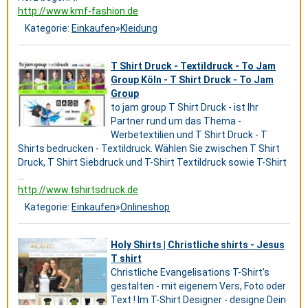
http://www.kmf-fashion.de
Kategorie:
Einkaufen
»
Kleidung
T Shirt Druck - Textildruck - To Jam
Group Köln - T Shirt Druck - To Jam
Group
to jam group T Shirt Druck - ist Ihr
Partner rund um das Thema -
Werbetextilien und T Shirt Druck - T
Shirts bedrucken - Textildruck. Wählen Sie zwischen T Shirt
Druck, T Shirt Siebdruck und T-Shirt Textildruck sowie T-Shirt
...
http://www.tshirtsdruck.de
Kategorie:
Einkaufen
»
Onlineshop
Holy Shirts | Christliche shirts - Jesus
T shirt
Christliche Evangelisations T-Shirt's
gestalten - mit eigenem Vers, Foto oder
Text ! Im T-Shirt Designer - designe Dein