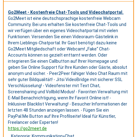
Go2Meet - Kostenfreie Chat-Tools und Videochatportal.
Go2Meet ist eine deutschsprachige kostenfreie Webcam
Community. Bei uns erhalten Sie kostenfreie Chat-Tools und
wir verfügen über ein eigenes Videochatportal mit vielen
Funktionen. Versenden Sie einen Videoraum-Gästelink in
Ihrem Lieblings-Chatportal. Ihr Gast benötigt dazu keine
Go2Meet Mitgliedschaft oder Webcam! „Fake“ Chat-
Accounts können so gezielt enttarnt werden. Oder
integrieren Sie einen Callbutton auf Ihrer Homepage und
geben Sie Online Support für Ihre Kunden oder Gäste, absolut
anonym und sicher. - Peer2Peer fähiger Video Chat Raum mit
sehr guter Bildqualität! - Jitsi VideoBridge mit sicherer SSL
Verschlüsselung! - Videofenster mit Text Chat,
Screensharing und Vollbild Modus! - Favoriten Verwaltung mit
E-Mail Benachrichtigung, wenn Ihr Favorit Online ist! -
Inklusiver Blacklist Verwaltung! - Besucher Informationen der
letzten 48 Stunden anzeigen lassen. - Fügen Sie ein
PayPal.Me Button auf Ihre Profilseite! Ideal für Künstler,
Freelancer oder Experten!
https://go2meet.de
Kategorie:
Kommunikation
»
Chat