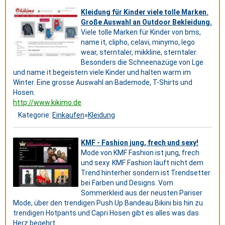
Kleidung für Kinder viele tolle Marken.
Große Auswahl an Outdoor Bekleidung.
Viele tolle Marken für Kinder von bms,
name it, clipho, celavi, minymo, lego
wear, sterntaler, mikkline, sterntaler.
Besonders die Schneenazüge von Lge
und name it begeistern viele Kinder und halten warm im
Winter. Eine grosse Auswahl an Bademode, T-Shirts und
Hosen.
http://www.kikimo.de
Kategorie:
Einkaufen
»
Kleidung
KMF - Fashion jung, frech und sexy!
Mode von KMF Fashion ist jung, frech
und sexy. KMF Fashion läuft nicht dem
Trend hinterher sondern ist Trendsetter
bei Farben und Designs. Vom
Sommerkleid aus der neusten Pariser
Mode, über den trendigen Push Up Bandeau Bikini bis hin zu
trendigen Hotpants und Capri Hosen gibt es alles was das
Herz begehrt.