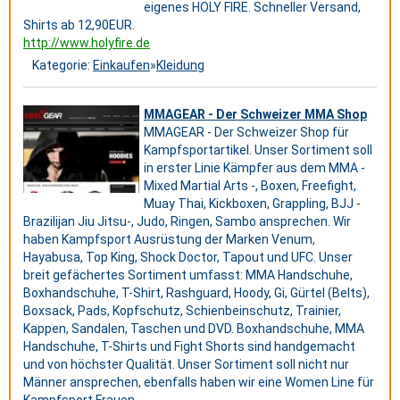
eigenes HOLY FIRE. Schneller Versand,
Shirts ab 12,90EUR.
http://www.holyfire.de
Kategorie:
Einkaufen
»
Kleidung
MMAGEAR - Der Schweizer MMA Shop
MMAGEAR - Der Schweizer Shop für
Kampfsportartikel. Unser Sortiment soll
in erster Linie Kämpfer aus dem MMA -
Mixed Martial Arts -, Boxen, Freefight,
Muay Thai, Kickboxen, Grappling, BJJ -
Brazilijan Jiu Jitsu-, Judo, Ringen, Sambo ansprechen. Wir
haben Kampfsport Ausrüstung der Marken Venum,
Hayabusa, Top King, Shock Doctor, Tapout und UFC. Unser
breit gefächertes Sortiment umfasst: MMA Handschuhe,
Boxhandschuhe, T-Shirt, Rashguard, Hoody, Gi, Gürtel (Belts),
Boxsack, Pads, Kopfschutz, Schienbeinschutz, Trainier,
Kappen, Sandalen, Taschen und DVD. Boxhandschuhe, MMA
Handschuhe, T-Shirts und Fight Shorts sind handgemacht
und von höchster Qualität. Unser Sortiment soll nicht nur
Männer ansprechen, ebenfalls haben wir eine Women Line für