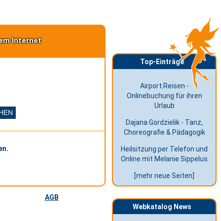
em Internet
Top-Einträge
Airport.Reisen -
Onlinebuchung für ihren
Urlaub
Dajana Gordzielik - Tanz,
Choreografie & Pädagogik
en.
Heilsitzung per Telefon und
Online mit Melanie Sippelus
[mehr neue Seiten]
AGB
Webkatalog News