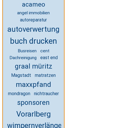
acameo
angel immobilien
autoreparatur
autoverwertung
buch drucken
Busreisen
cent
Dachreinigung
east end
graal müritz
Magstadt
matratzen
maxxpfand
mondragon
nichtraucher
sponsoren
Vorarlberg
wimpernverlängerung